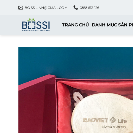
Skip
BOSSILINH@GMAIL.COM
0868.612.126
to
content
TRANG CHỦ
DANH MỤC SẢN 