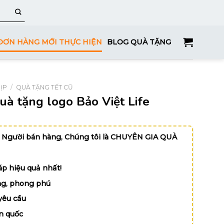
ĐƠN HÀNG MỚI THỰC HIỆN
BLOG QUÀ TẶNG
ỊP
/
QUÀ TẶNG TẾT CŨ
uà tặng logo Bảo Việt Life
 Người bán hàng, Chúng tôi là CHUYÊN GIA QUÀ
p hiệu quả nhất!
g, phong phú
yêu cầu
n quốc