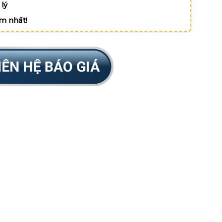
lý
ệm nhất!