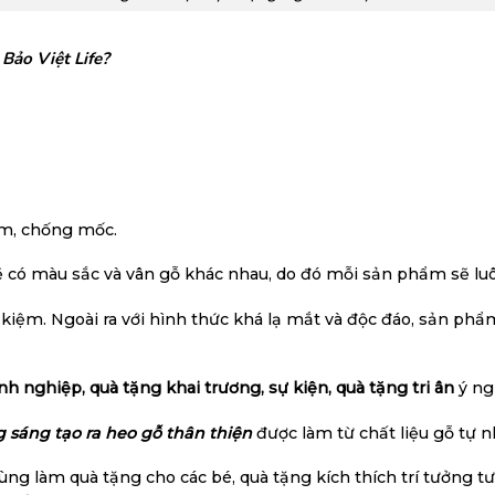
Bảo Việt Life
?
ấm, chống mốc.
ẽ có màu sắc và vân gỗ khác nhau, do đó mỗi sản phẩm sẽ luô
iệm. Ngoài ra với hình thức khá lạ mắt và độc đáo, sản phẩm
h nghiệp, quà tặng khai trương, sự kiện, quà tặng tri ân
ý ng
 sáng tạo ra heo gỗ thân thiện
được làm từ chất liệu gỗ tự n
ùng làm quà tặng cho các bé, quà tặng kích thích trí tưởng t