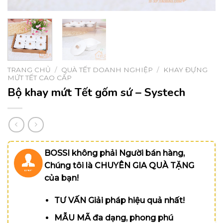
TRANG CHỦ
/
QUÀ TẾT DOANH NGHIỆP
/
KHAY ĐỰNG
MỨT TẾT CAO CẤP
Bộ khay mứt Tết gốm sứ – Systech
BOSSI không phải Người bán hàng,
Chúng tôi là CHUYÊN GIA QUÀ TẶNG
của bạn!
TƯ VẤN Giải pháp hiệu quả nhất!
MẪU MÃ đa dạng, phong phú