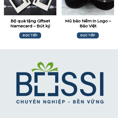
Bộ quà tặng Giftset
Mũ bảo hiểm in Logo –
Namecard – Bút ký
Bảo Việt
Toshiba Carrier
ĐỌC TIẾP
ĐỌC TIẾP