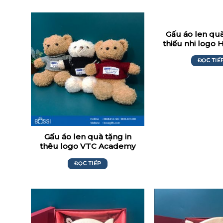
Gấu áo len quà
thiếu nhi logo
ĐỌC TIẾ
Gấu áo len quà tặng in
thêu logo VTC Academy
ĐỌC TIẾP