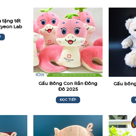
 tặng tết
 Hyeon Lab
P
Gấu Bông Con Rắn Đông
Gấu bông
Đô 2025
ĐỌC TIẾP