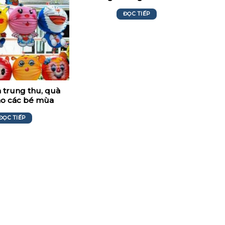
ĐỌC TIẾP
 trung thu, quà
ho các bé mùa
rung thu
ĐỌC TIẾP