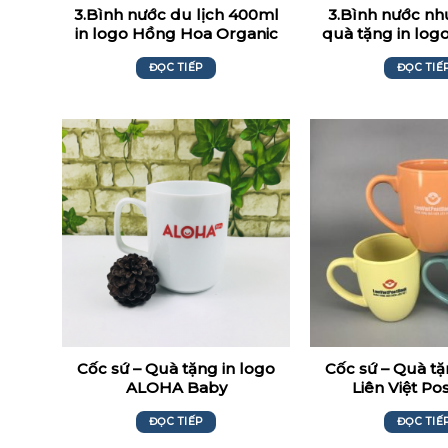
3.Bình nước du lịch 400ml
3.Bình nước n
in logo Hồng Hoa Organic
quà tặng in logo
ĐỌC TIẾP
ĐỌC TIẾ
Cốc sứ – Quà tặng in logo
Cốc sứ – Quà tặ
ALOHA Baby
Liên Việt P
ĐỌC TIẾP
ĐỌC TIẾ