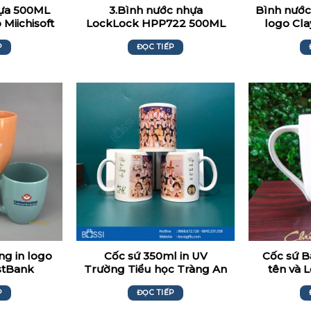
hựa 500ML
3.Bình nước nhựa
Bình nước
 Miichisoft
LockLock HPP722 500ML
logo Cla
in logo Tenable
P
ĐỌC TIẾP
ng in logo
Cốc sứ 350ml in UV
Cốc sứ B
ostBank
Trường Tiểu học Tràng An
tên và 
P
ĐỌC TIẾP