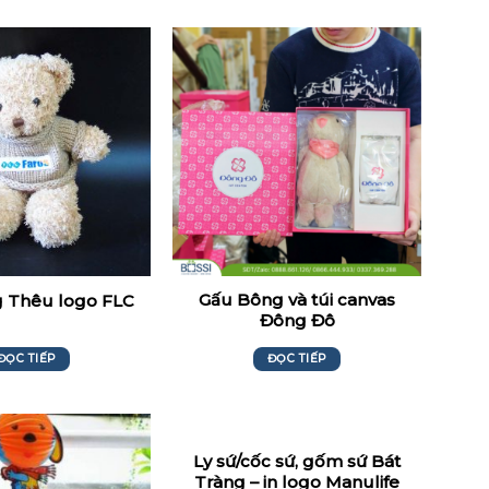
Gấu Bông và túi canvas
 Thêu logo FLC
Đông Đô
ĐỌC TIẾP
ĐỌC TIẾP
Ly sứ/cốc sứ, gốm sứ Bát
Tràng – in logo Manulife