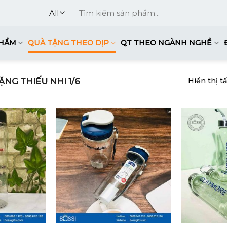
Tìm
kiếm:
PHẨM
QUÀ TẶNG THEO DỊP
QT THEO NGÀNH NGHỀ
NG THIẾU NHI 1/6
Hiển thị t