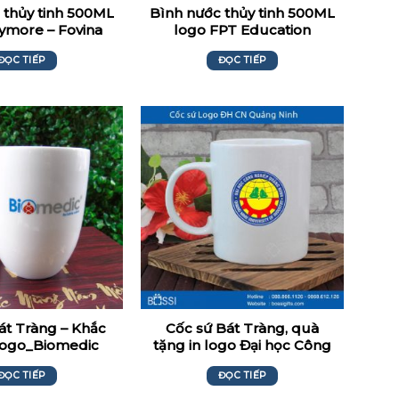
 thủy tinh 500ML
Bình nước thủy tinh 500ML
ymore – Fovina
logo FPT Education
ĐỌC TIẾP
ĐỌC TIẾP
át Tràng – Khắc
Cốc sứ Bát Tràng, quà
Logo_Biomedic
tặng in logo Đại học Công
Nghiệp Quảng Ninh
ĐỌC TIẾP
ĐỌC TIẾP