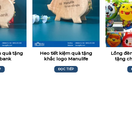
m quà tặng
Heo tiết kiệm quà tặng
Lồng đèn
nbank
khắc logo Manulife
tặng c
t
P
ĐỌC TIẾP