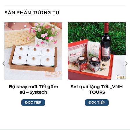
SẢN PHẨM TƯƠNG TỰ
Bộ khay mứt Tết gốm
Set quà tặng Tết _VNH
sứ – Systech
TOURS
ĐỌC TIẾP
ĐỌC TIẾP