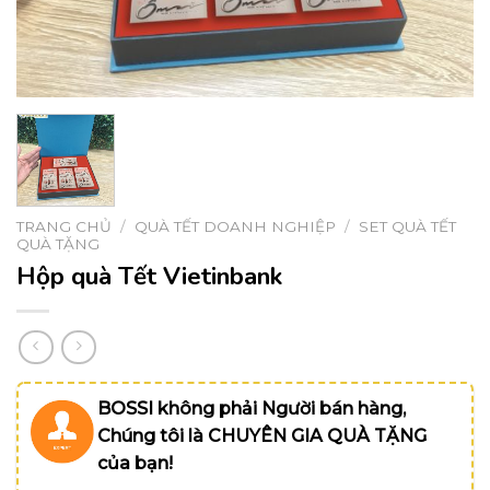
TRANG CHỦ
/
QUÀ TẾT DOANH NGHIỆP
/
SET QUÀ TẾT
QUÀ TẶNG
Hộp quà Tết Vietinbank
BOSSI không phải Người bán hàng,
Chúng tôi là CHUYÊN GIA QUÀ TẶNG
của bạn!