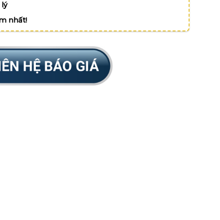
lý
ệm nhất!