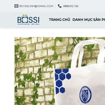
Skip
BOSSILINH@GMAIL.COM
0868.612.126
to
content
TRANG CHỦ
DANH MỤC SẢN 