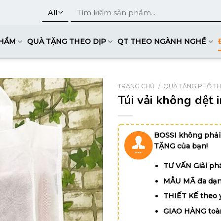
Tìm
kiếm:
PHẨM
QUÀ TẶNG THEO DỊP
QT THEO NGÀNH NGHỀ
TRANG CHỦ
/
QUÀ TẶNG PHỔ T
Túi vải không dệt
BOSSI không phải
TẶNG của bạn!
TƯ VẤN Giải phá
MẪU MÃ đa dạn
THIẾT KẾ theo 
GIAO HÀNG toà