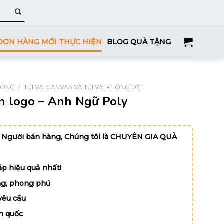
ĐƠN HÀNG MỚI THỰC HIỆN
BLOG QUÀ TẶNG
HÔNG
/
TÚI VẢI CANVAS VÀ TÚI VẢI KHÔNG DỆT
 in logo – Anh Ngữ Poly
 Người bán hàng, Chúng tôi là CHUYÊN GIA QUÀ
p hiệu quả nhất!
g, phong phú
yêu cầu
n quốc