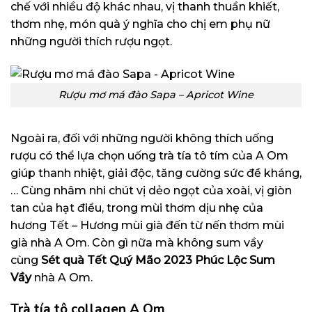
chế với nhiều độ khác nhau, vị thanh thuần khiết,
thơm nhẹ, món quà ý nghĩa cho chị em phụ nữ
những người thích rượu ngọt.
Rượu mơ má đào Sapa – Apricot Wine
Ngoài ra, đối với những người không thích uống
rượu có thể lựa chọn uống trà tía tô tím của A Om
giúp thanh nhiệt, giải độc, tăng cường sức đề kháng,
… Cùng nhâm nhi chút vị dẻo ngọt của xoài, vị giòn
tan của hạt điều, trong mùi thơm dịu nhẹ của
hương Tết – Hương mùi già đến từ nến thơm mùi
già nhà A Om. Còn gì nữa mà không sum vầy
cùng
Sét quà Tết Quý Mão 2023 Phúc Lộc Sum
Vầy
nhà A Om.
Trà tía tô collagen A Om