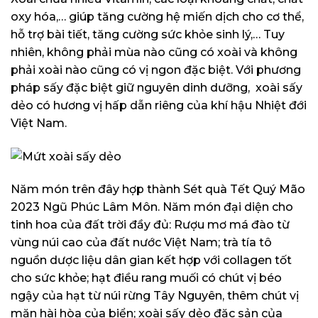
oxy hóa,… giúp tăng cường hệ miến dịch cho cơ thể,
hỗ trợ bài tiết, tăng cường sức khỏe sinh lý,… Tuy
nhiên, không phải mùa nào cũng có xoài và không
phải xoài nào cũng có vị ngon đặc biệt. Với phương
pháp sấy đặc biệt giữ nguyên dinh dưỡng, xoài sấy
dẻo có hương vị hấp dẫn riêng của khí hậu Nhiệt đới
Việt Nam.
Năm món trên đây hợp thành Sét quà Tết Quý Mão
2023 Ngũ Phúc Lâm Môn. Năm món đại diện cho
tinh hoa của đất trời đầy đủ: Rượu mơ má đào từ
vùng núi cao của đất nước Việt Nam; trà tía tô
nguồn dược liệu dân gian kết hợp với collagen tốt
cho sức khỏe; hạt điều rang muối có chút vị béo
ngậy của hạt từ núi rừng Tây Nguyên, thêm chút vị
mặn hài hòa của biển; xoài sấy dẻo đặc sản của