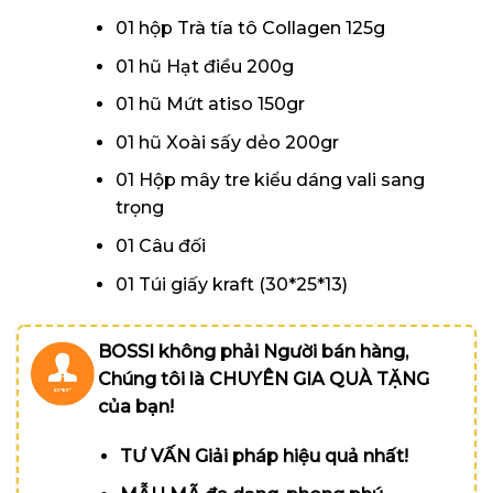
01 hộp Trà tía tô Collagen 125g
01 hũ Hạt điều 200g
01 hũ Mứt atiso 150gr
01 hũ Xoài sấy dẻo 200gr
01 Hộp mây tre kiểu dáng vali sang
trọng
01 Câu đối
01 Túi giấy kraft (30*25*13)
BOSSI không phải Người bán hàng,
Chúng tôi là CHUYÊN GIA QUÀ TẶNG
của bạn!
TƯ VẤN Giải pháp hiệu quả nhất!