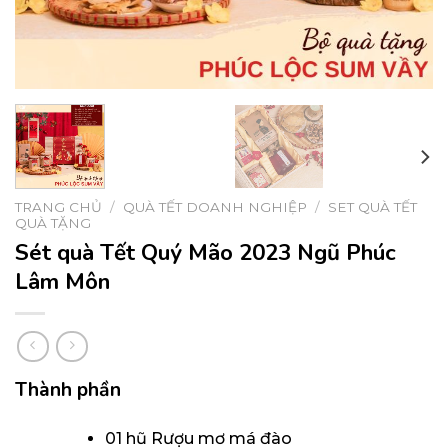
TRANG CHỦ
/
QUÀ TẾT DOANH NGHIỆP
/
SET QUÀ TẾT
QUÀ TẶNG
Sét quà Tết Quý Mão 2023 Ngũ Phúc
Lâm Môn
Thành phần
01 hũ Rượu mơ má đào