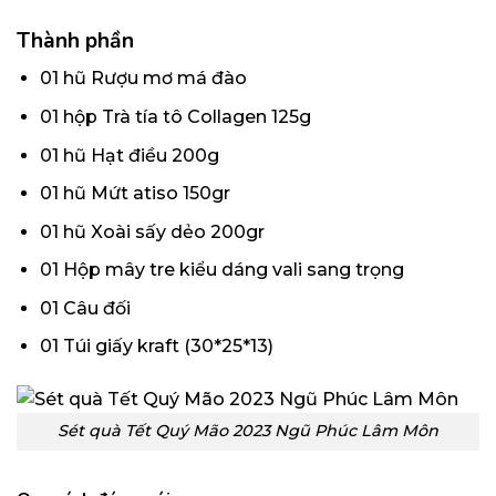
Thành phần
01 hũ Rượu mơ má đào
01 hộp Trà tía tô Collagen 125g
01 hũ Hạt điều 200g
01 hũ Mứt atiso 150gr
01 hũ Xoài sấy dẻo 200gr
01 Hộp mây tre kiểu dáng vali sang trọng
01 Câu đối
01 Túi giấy kraft (30*25*13)
Sét quà Tết Quý Mão 2023 Ngũ Phúc Lâm Môn