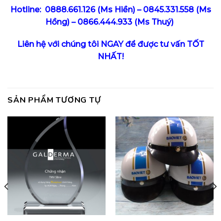
Hotline:
0888.661.126
(Ms Hiền) –
0845.331.558
(Ms
Hồng) –
0866.444.933
(Ms Thuý)
Liên hệ với chúng tôi NGAY để được tư vấn TỐT
NHẤT!
SẢN PHẨM TƯƠNG TỰ