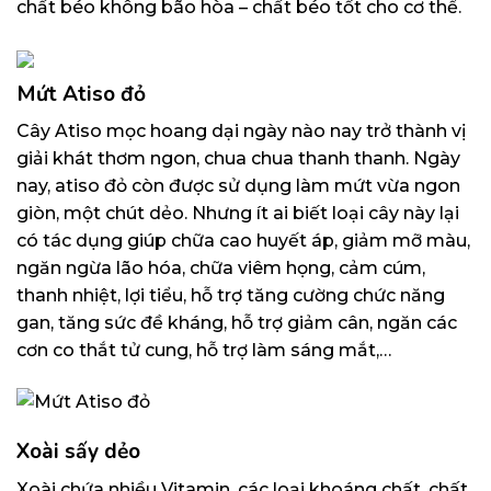
chất béo không bão hòa – chất béo tốt cho cơ thể.
Mứt Atiso đỏ
Cây Atiso mọc hoang dại ngày nào nay trở thành vị
giải khát thơm ngon, chua chua thanh thanh. Ngày
nay, atiso đỏ còn được sử dụng làm mứt vừa ngon
giòn, một chút dẻo. Nhưng ít ai biết loại cây này lại
có tác dụng giúp chữa cao huyết áp, giảm mỡ màu,
ngăn ngừa lão hóa, chữa viêm họng, cảm cúm,
thanh nhiệt, lợi tiểu, hỗ trợ tăng cường chức năng
gan, tăng sức đề kháng, hỗ trợ giảm cân, ngăn các
cơn co thắt tử cung, hỗ trợ làm sáng mắt,…
Xoài sấy dẻo
Xoài chứa nhiều Vitamin, các loại khoáng chất, chất