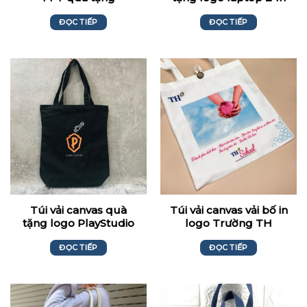
ĐỌC TIẾP
ĐỌC TIẾP
Túi vải canvas quà
Túi vải canvas vải bố in
tặng logo PlayStudio
logo Trường TH
School
ĐỌC TIẾP
ĐỌC TIẾP