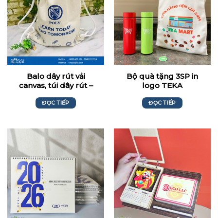
Balo dây rút vải
Bộ quà tặng 3SP in
canvas, túi dây rút –
logo TEKA
Anh Ngữ Poly
ĐỌC TIẾP
ĐỌC TIẾP