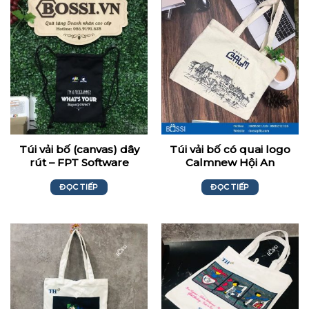
Túi vải bố (canvas) dây
Túi vải bố có quai logo
rút – FPT Software
Calmnew Hội An
ĐỌC TIẾP
ĐỌC TIẾP