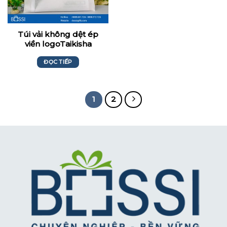
Túi vải không dệt ép
viền logoTaikisha
ĐỌC TIẾP
1
2