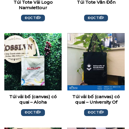
Túi Tote Vải Logo
Túi Tote Vân Đồn
Namviettour
ĐỌC TIẾP
ĐỌC TIẾP
Túi vải bố (canvas) có
Túi vải bố (canvas) có
quai – Aloha
quai – University Of
Sunderland
ĐỌC TIẾP
ĐỌC TIẾP