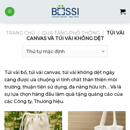
Skip
to
content
TRANG CHỦ
/
QUÀ TẶNG PHỔ THÔNG
/
TÚI VẢI
CANVAS VÀ TÚI VẢI KHÔNG DỆT
Túi vải bố, túi vải canvas, túi vải không dệt ngày
càng được ưa chuộng vì tính chất thân thiện môi
trường, thuận tiện sử dụng, đa năng hữu ích… Và là
sự lựa chọn hàng đầu làm quà tặng quảng cáo của
các Công ty, Thương hiệu.