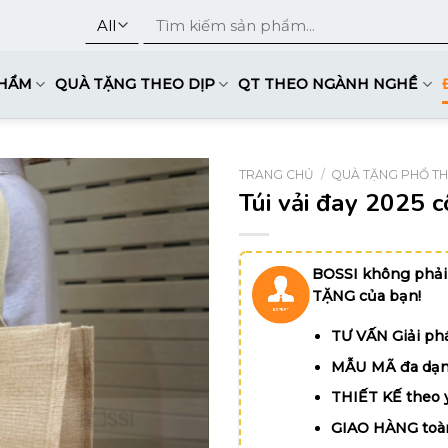
Tìm
kiếm:
PHẨM
QUÀ TẶNG THEO DỊP
QT THEO NGÀNH NGHỀ
TRANG CHỦ
/
QUÀ TẶNG PHỔ T
Túi vải đay 2025 
BOSSI không phải
TẶNG của bạn!
TƯ VẤN Giải phá
MẪU MÃ đa dạn
THIẾT KẾ theo 
GIAO HÀNG toà