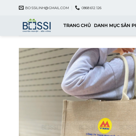
Skip
BOSSILINH@GMAIL.COM
0868.612.126
to
content
TRANG CHỦ
DANH MỤC SẢN 