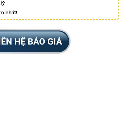
lý
ệm nhất!