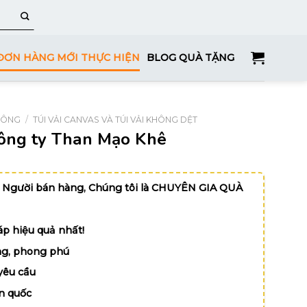
ĐƠN HÀNG MỚI THỰC HIỆN
BLOG QUÀ TẶNG
HÔNG
/
TÚI VẢI CANVAS VÀ TÚI VẢI KHÔNG DỆT
công ty Than Mạo Khê
 Người bán hàng, Chúng tôi là CHUYÊN GIA QUÀ
p hiệu quả nhất!
g, phong phú
yêu cầu
n quốc