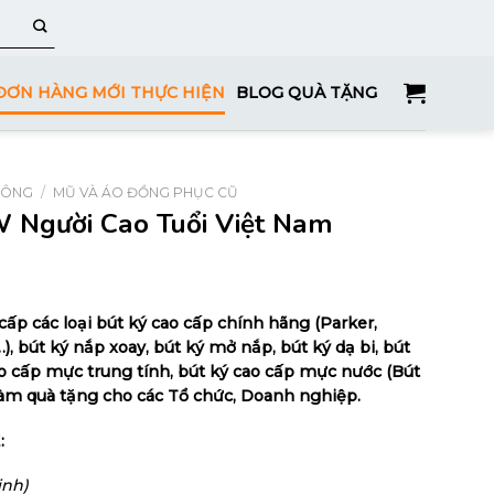
ĐƠN HÀNG MỚI THỰC HIỆN
BLOG QUÀ TẶNG
HÔNG
/
MŨ VÀ ÁO ĐỒNG PHỤC CŨ
 Người Cao Tuổi Việt Nam
ấp các loại bút ký cao cấp chính hãng (Parker,
…), bút ký nắp xoay, bút ký mở nắp, bút ký dạ bi, bút
ao cấp mực trung tính, bút ký cao cấp mực nước (Bút
 làm quà tặng cho các Tổ chức, Doanh nghiệp.
:
Linh)