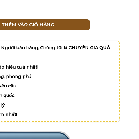
ổi Việt Nam số lượng
THÊM VÀO GIỎ HÀNG
 Người bán hàng, Chúng tôi là CHUYÊN GIA QUÀ
p hiệu quả nhất!
g, phong phú
yêu cầu
n quốc
lý
ệm nhất!