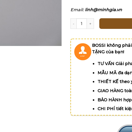
Email:
linh@minhgia.vn
Quạt nhựa_Hội TW Người Cao Tu
BOSSI không phải
TẶNG của bạn!
TƯ VẤN Giải phá
MẪU MÃ đa dạn
THIẾT KẾ theo 
GIAO HÀNG toà
BẢO HÀNH hợp 
CHI PHÍ tiết ki