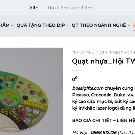
Tìm
kiếm:
PHẨM
QUÀ TẶNG THEO DỊP
QT THEO NGÀNH NGHỀ
TRANG CHỦ
/
QUÀ TẶNG PHỔ T
Quạt nhựa_Hội TW
₫
0
bossigifts.com
chuyên cung c
Picasso, Crocodile, Duke, v.v
ký cao cấp mực bi, bút ký c
ký in/khắc lazer logo) dùng
BÁO GIÁ CHI TIẾT – LIÊN HỆ
Hà Nội :
0868.612.126
(Mrs J 