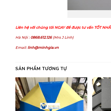
Liên hệ với chúng tôi NGAY để được tư vấn TỐT NHẤT
Hà Nội :
0868.612.126
(Mrs J Linh)
Email:
linh@minhgia.vn
SẢN PHẨM TƯƠNG TỰ