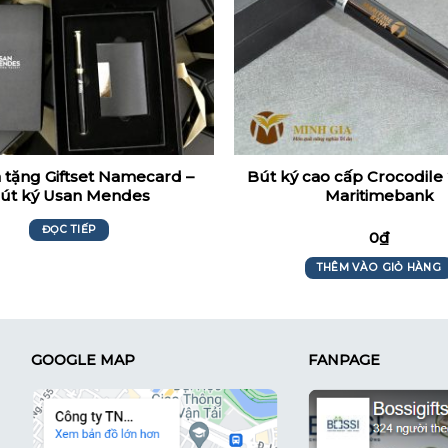
 tặng Giftset Namecard –
Bút ký cao cấp Crocodile
út ký Usan Mendes
Maritimebank
ĐỌC TIẾP
0
₫
THÊM VÀO GIỎ HÀNG
GOOGLE MAP
FANPAGE