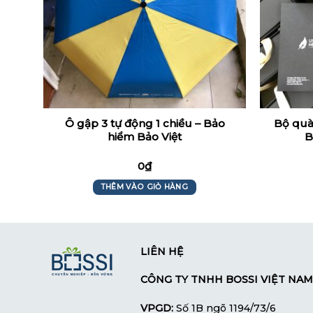
G -
Ô gập 3 tự động 1 chiều – Bảo
Bộ quà
hiểm Bảo Việt
B
0
₫
THÊM VÀO GIỎ HÀNG
LIÊN HỆ
CÔNG TY TNHH BOSSI VIỆT NAM
VPGD:
Số 1B ngõ 1194/73/6