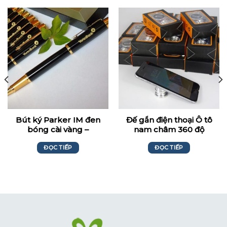
Bút ký Parker IM đen
Đế gắn điện thoại Ô tô
bóng cài vàng –
nam châm 360 độ
Vietinbank
ĐỌC TIẾP
ĐỌC TIẾP