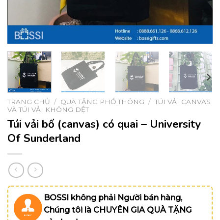
TRANG CHỦ
/
QUÀ TẶNG PHỔ THÔNG
/
TÚI VẢI CANVAS
VÀ TÚI VẢI KHÔNG DỆT
Túi vải bố (canvas) có quai – University
Of Sunderland
BOSSI không phải Người bán hàng,
Chúng tôi là CHUYÊN GIA QUÀ TẶNG