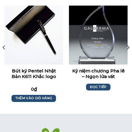
Bút ký Pentel Nhật
Kỷ niệm chương Pha lê
Bản K611 Khắc logo
– Ngọn lửa vát
Summit
ĐỌC TIẾP
0
₫
THÊM VÀO GIỎ HÀNG