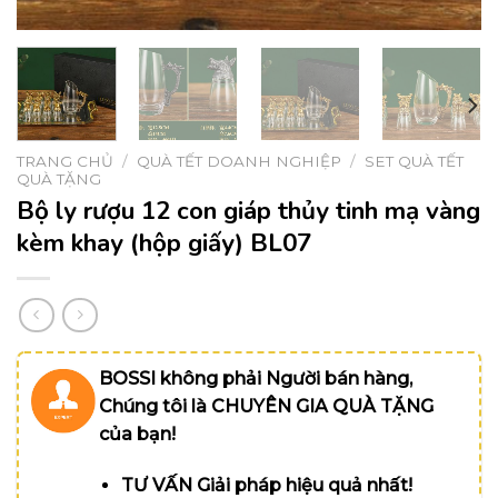
TRANG CHỦ
/
QUÀ TẾT DOANH NGHIỆP
/
SET QUÀ TẾT
QUÀ TẶNG
Bộ ly rượu 12 con giáp thủy tinh mạ vàng
kèm khay (hộp giấy) BL07
BOSSI không phải Người bán hàng,
Chúng tôi là CHUYÊN GIA QUÀ TẶNG
của bạn!
TƯ VẤN Giải pháp hiệu quả nhất!