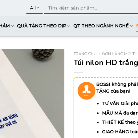
Tìm
kiếm:
PHẨM
QUÀ TẶNG THEO DỊP
QT THEO NGÀNH NGHỀ
TRANG CHỦ
/
ĐƠN HÀNG MỚI TH
Túi nilon HD trắ
BOSSI không phải
TẶNG của bạn!
TƯ VẤN Giải phá
MẪU MÃ đa dạn
THIẾT KẾ theo 
GIAO HÀNG toà