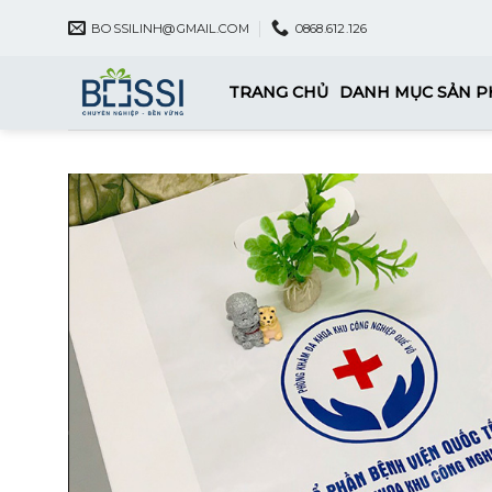
Skip
BOSSILINH@GMAIL.COM
0868.612.126
to
content
TRANG CHỦ
DANH MỤC SẢN 