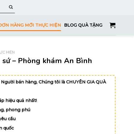
ĐƠN HÀNG MỚI THỰC HIỆN
BLOG QUÀ TẶNG
ỰC HIỆN
ng sứ – Phòng khám An Bình
 Người bán hàng, Chúng tôi là CHUYÊN GIA QUÀ
p hiệu quả nhất!
g, phong phú
yêu cầu
n quốc