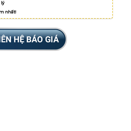
lý
ệm nhất!