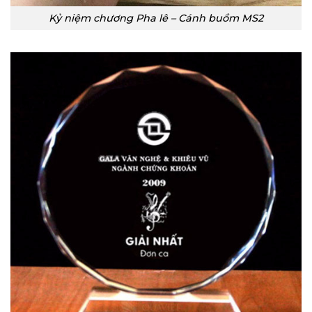
Kỷ niệm chương Pha lê – Cánh buồm MS2