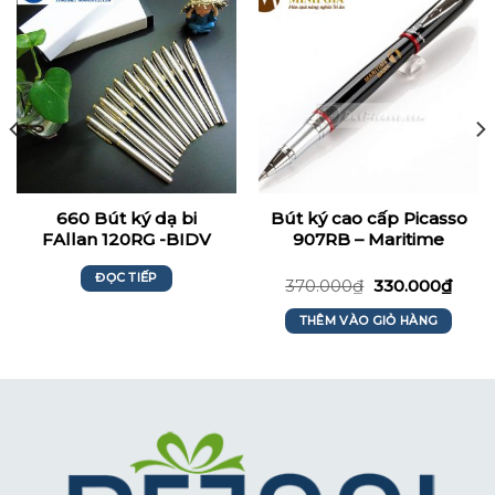
660 Bút ký dạ bi
Bút ký cao cấp Picasso
FAllan 120RG -BIDV
907RB – Maritime
Bank
ĐỌC TIẾP
370.000
₫
330.000
₫
THÊM VÀO GIỎ HÀNG