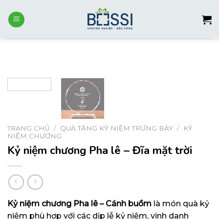
Skip
to
content
TRANG CHỦ
/
QUÀ TẶNG KỶ NIỆM TRƯNG BÀY
/
KỶ
NIỆM CHƯƠNG
Kỷ niệm chương Pha lê – Đĩa mặt trời
Kỷ niệm chương Pha lê – Cánh buồm
là món quà kỷ
niệm phù hợp với các dịp lễ kỷ niệm, vinh danh