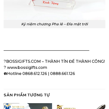
Kỷ niệm chương Pha lê – Đĩa mặt trời
——————————————————————
?BOSSIGIFTS.COM – THÀNH TÍN ĐỂ THÀNH CÔNG!
?
www.bossigifts.com
☎️Hotline 0868.612.126 | 0888.661.126
SẢN PHẨM TƯƠNG TỰ