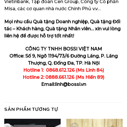
Vietinbank, Tập đoàn Cen Group, Công ty Cổ phần
Misa, các cơ quan nhà nước Chính Phủ v.v…
Mọi nhu cầu Quà tặng Doanh nghiệp, Quà tặng Đối
tác – Khách hàng, Quà tặng Nhân viên… xin vui lòng
liên hệ để được hỗ trợ tốt nhất!
CÔNG TY TNHH BOSSI VIỆT NAM
Office: Số 9, Ngõ 1194/73/6 Đường Láng, P. Láng
Thượng, Q. Đống Đa, TP. Hà Nội
Hotline 1: 0868.612.126 (Ms Linh 84)
Hotline 2: 0888.661.126 (Ms Hiền 89)
Email:linh@bossi.vn
SẢN PHẨM TƯƠNG TỰ