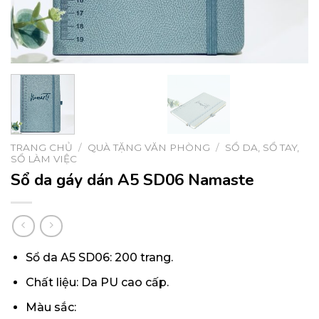
TRANG CHỦ
/
QUÀ TẶNG VĂN PHÒNG
/
SỔ DA, SỔ TAY,
SỔ LÀM VIỆC
Sổ da gáy dán A5 SD06 Namaste
Sổ da A5 SD06: 200 trang.
Chất liệu: Da PU cao cấp.
Màu sắc: