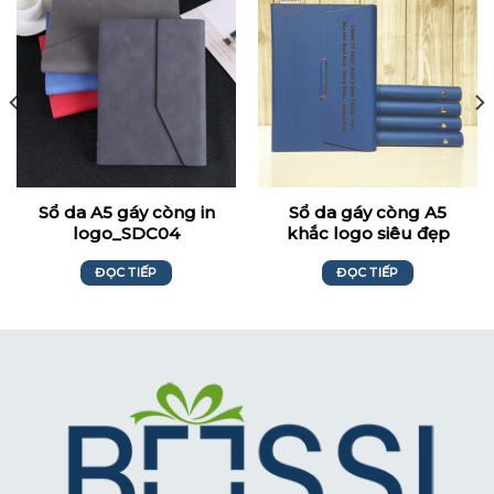
Sổ da A5 gáy còng in
Sổ da gáy còng A5
logo_SDC04
khắc logo siêu đẹp
ĐỌC TIẾP
ĐỌC TIẾP