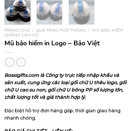
TRANG CHỦ
/
QUÀ TẶNG PHỔ THÔNG
/
MŨ BẢO HIỂM
QUẢNG CÁO CŨ
Mũ bảo hiểm in Logo – Bảo Việt
Bossigifts.com
là Công ty trực tiếp nhập khẩu và
sản xuất, cung ứng các loại gối chữ U thêu logo, gối
chữ U cao su non, gối chữ U bông PP số lượng lớn,
chất lượng tốt và giá thành hợp lý.
Đặc biệt hỗ trợ đơn hàng gấp, thời gian giao hàng
nhanh chóng.