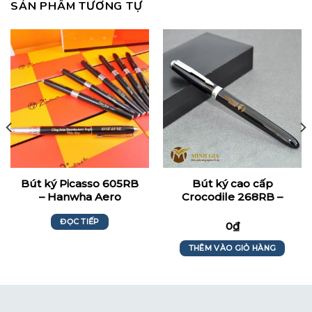
SẢN PHẨM TƯƠNG TỰ
Bút ký Picasso 605RB
Bút ký cao cấp
– Hanwha Aero
Crocodile 268RB –
Engines
Maritimebank
ĐỌC TIẾP
0
₫
THÊM VÀO GIỎ HÀNG