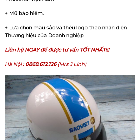
+ Mũ bảo hiểm.
+ Lựa chọn màu sắc và thêu logo theo nhận diện
Thương hiệu của Doanh nghiệp
Liên hệ NGAY để được tư vấn TỐT NHẤT!!!
Hà Nội :
0868.612.126
(Mrs J Linh)