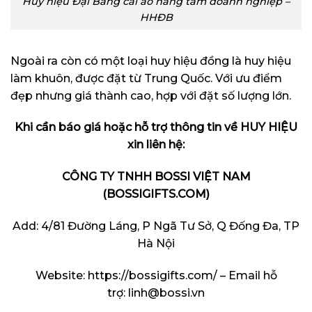
Huy hiệu Đại Bàng cài áo nâng tầm doanh nghiệp –
HHĐB
Ngoài ra còn có một loại huy hiệu đồng là huy hiệu
làm khuôn, được đặt từ Trung Quốc. Với ưu điểm
đẹp nhưng giá thành cao, hợp với đặt số lượng lớn.
Khi cần báo giá hoặc hỗ trợ thông tin về HUY HIỆU
xin liên hệ:
CÔNG TY TNHH BOSSI VIỆT NAM
(BOSSIGIFTS.COM)
Add: 4/81 Đường Láng, P Ngã Tư Sở, Q Đống Đa, TP
Hà Nội
Website:
https://bossigifts.com/
– Email hỗ
trợ:
linh@bossi.vn