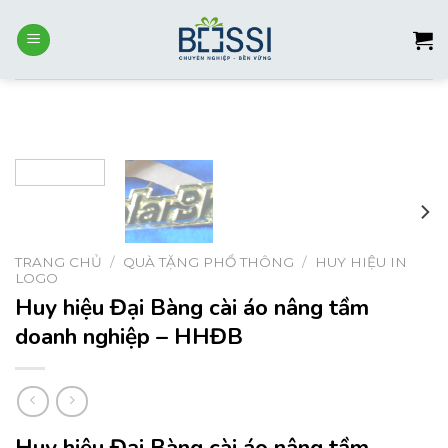
Skip
to
content
TRANG CHỦ
/
QUÀ TẶNG PHỔ THÔNG
/
HUY HIỆU IN
LOGO
Huy hiệu Đại Bàng cài áo nâng tầm
doanh nghiệp – HHĐB
Huy hiệu Đại Bàng cài áo nâng tầm