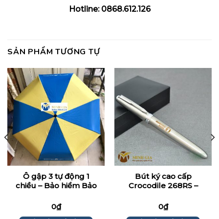
Hotline: 0868.612.126
SẢN PHẨM TƯƠNG TỰ
Ô gập 3 tự động 1
Bút ký cao cấp
chiều – Bảo hiểm Bảo
Crocodile 268RS –
Việt
Maritimebank
0
₫
0
₫