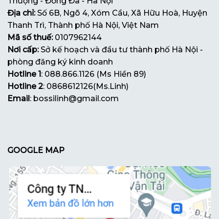
Thượng - Đống Đa - Hà Nội
Địa chỉ:
Số 6B, Ngõ 4, Xóm Cầu, Xã Hữu Hoà, Huyện
Thanh Trì, Thành phố Hà Nội, Việt Nam
Mã số thuế:
0107962144
Nơi cấp:
Sở kế hoạch và đầu tư thành phố Hà Nội -
phòng đăng ký kinh doanh
Hotline 1
: 088.866.1126 (Ms Hiền 89)
Hotline 2
: 0868612126(Ms.Linh)
Email
: bossilinh@gmail.com
GOOGLE MAP