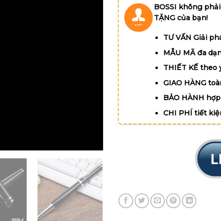
BOSSI không phải
TẶNG của bạn!
TƯ VẤN Giải phá
MẪU MÃ đa dạn
THIẾT KẾ theo 
GIAO HÀNG toà
BẢO HÀNH hợp 
CHI PHÍ tiết ki