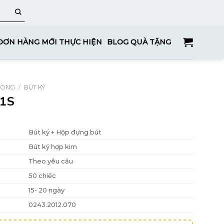
ĐƠN HÀNG MỚI THỰC HIỆN
BLOG QUÀ TẶNG
HÒNG
/
BÚT KÝ
11S
Bút ký + Hộp đựng bút
Bút ký hợp kim
Theo yêu cầu
50 chiếc
15- 20 ngày
0243.2012.070