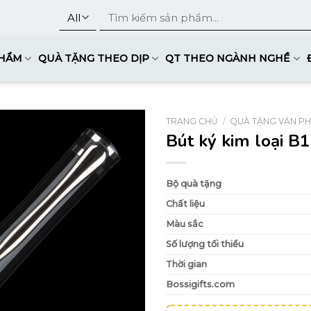
Tìm
kiếm:
PHẨM
QUÀ TẶNG THEO DỊP
QT THEO NGÀNH NGHỀ
TRANG CHỦ
/
QUÀ TẶNG VĂN P
Bút ký kim loại B
Bộ quà tặng
Chất liệu
Màu sắc
Số lượng tối thiểu
Thời gian
Bossigifts.com