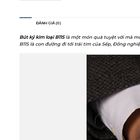
MÔ TẢ
ĐÁNH GIÁ (0)
Bút ký kim loại B11S
là một món quà tuyệt vời mà mỗ
B11S
là con đường đi tới trái tim của Sếp, Đồng nghiệ