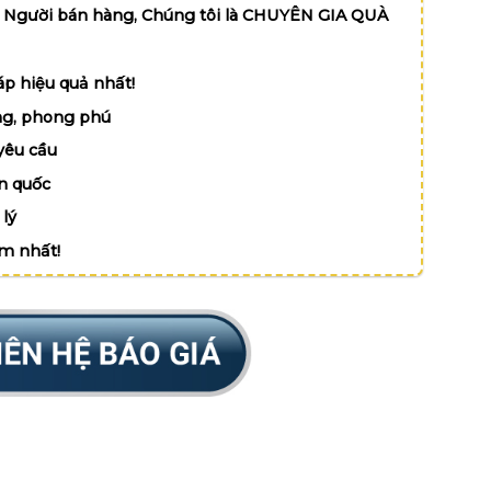
 Người bán hàng, Chúng tôi là CHUYÊN GIA QUÀ
p hiệu quả nhất!
g, phong phú
yêu cầu
n quốc
lý
ệm nhất!