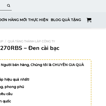
ĐƠN HÀNG MỚI THỰC HIỆN
BLOG QUÀ TẶNG
ỊP
/
QUÀ TẶNG THÀNH LẬP CÔNG TY
i 270RBS – Đen cài bạc
 Người bán hàng, Chúng tôi là CHUYÊN GIA QUÀ
p hiệu quả nhất!
g, phong phú
yêu cầu
n quốc