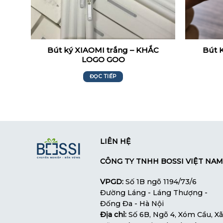
Bút ký XIAOMI trắng – KHẮC
Bút K
LOGO GOO
ĐỌC TIẾP
LIÊN HỆ
CÔNG TY TNHH BOSSI VIỆT NAM
VPGD:
Số 1B ngõ 1194/73/6
Đường Láng - Láng Thượng -
Đống Đa - Hà Nội
Địa chỉ:
Số 6B, Ngõ 4, Xóm Cầu, Xã