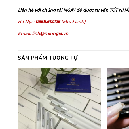
Liên hệ với chúng tôi NGAY để được tư vấn TỐT NHẤT
Hà Nội :
0868.612.126
(Mrs J Linh)
Email:
linh@minhgia.vn
SẢN PHẨM TƯƠNG TỰ