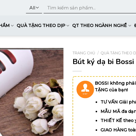
Tìm
kiếm:
PHẨM
QUÀ TẶNG THEO DỊP
QT THEO NGÀNH NGHỀ
TRANG CHỦ
/
QUÀ TẶNG THEO D
Bút ký dạ bi Boss
BOSSI không phải
TẶNG của bạn!
TƯ VẤN Giải phá
MẪU MÃ đa dạn
THIẾT KẾ theo 
GIAO HÀNG toà