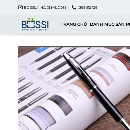
Skip
BOSSILINH@GMAIL.COM
0868.612.126
to
content
TRANG CHỦ
DANH MỤC SẢN 