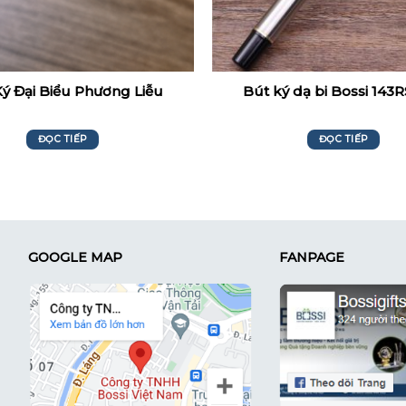
ý Đại Biểu Phương Liễu
Bút ký dạ bi Bossi 143
ĐỌC TIẾP
ĐỌC TIẾP
GOOGLE MAP
FANPAGE