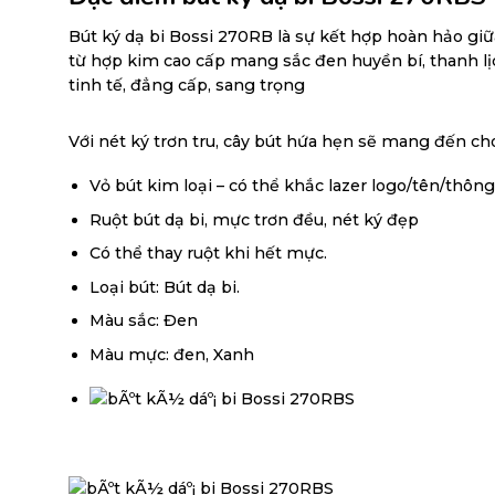
Bút ký dạ bi Bossi 270RB là sự kết hợp hoàn hảo gi
từ hợp kim cao cấp mang sắc đen huyền bí, thanh lịc
tinh tế, đẳng cấp, sang trọng
Với nét ký trơn tru, cây bút hứa hẹn sẽ mang đến c
Vỏ bút kim loại – có thể khắc lazer logo/tên/thông
Ruột bút dạ bi, mực trơn đều, nét ký đẹp
Có thể thay ruột khi hết mực.
Loại bút: Bút dạ bi.
Màu sắc: Đen
Màu mực: đen, Xanh