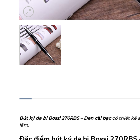
MÔ TẢ
Bút ký dạ bi Bossi 270RBS – Đen cài bạc
có thiết kế
lãm.
Đặc điểm bút ký dạ bi Bossi 270RBS –