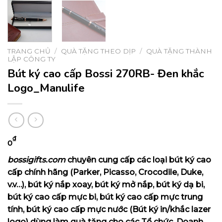
TRANG CHỦ
/
QUÀ TẶNG THEO DỊP
/
QUÀ TẶNG THÀNH
LẬP CÔNG TY
Bút ký cao cấp Bossi 270RB- Đen khắc
Logo_Manulife
₫
0
bossigifts.com
chuyên cung cấp các loại bút ký cao
cấp chính hãng (Parker, Picasso, Crocodile, Duke,
v.v…), bút ký nắp xoay, bút ký mở nắp, bút ký dạ bi,
bút ký cao cấp mực bi, bút ký cao cấp mực trung
tính, bút ký cao cấp mực nước (Bút ký in/khắc lazer
logo) dùng làm quà tặng cho các Tổ chức, Doanh