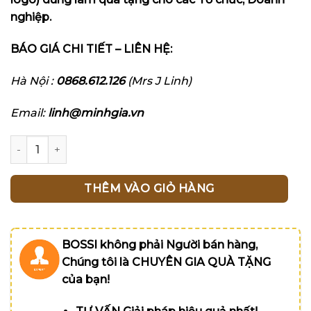
nghiệp.
BÁO GIÁ CHI TIẾT – LIÊN HỆ:
Hà Nội :
0868.612.126
(Mrs J Linh)
Email:
linh@minhgia.vn
Bút ký cao cấp Bossi 270RB- Đen khắc Logo_Manulife số 
THÊM VÀO GIỎ HÀNG
BOSSI không phải Người bán hàng,
Chúng tôi là CHUYÊN GIA QUÀ TẶNG
của bạn!