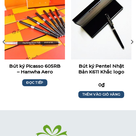
Bút ký Picasso 605RB
Bút ký Pentel Nhật
– Hanwha Aero
Bản K611 Khắc logo
Engines
Summit
ĐỌC TIẾP
0
₫
THÊM VÀO GIỎ HÀNG