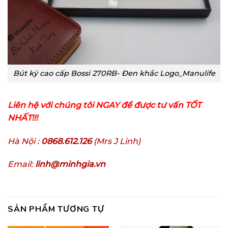
Bút ký cao cấp Bossi 270RB- Đen khắc Logo_Manulife
Liên hệ với chúng tôi NGAY để được tư vấn TỐT
NHẤT!!!
Hà Nội :
0868.612.126
(Mrs J Linh)
Email:
linh@minhgia.vn
SẢN PHẨM TƯƠNG TỰ