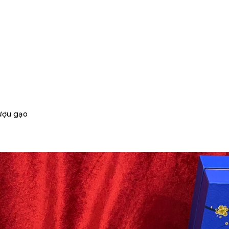
ượu gạo