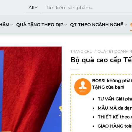
Tìm
kiếm:
PHẨM
QUÀ TẶNG THEO DỊP
QT THEO NGÀNH NGHỀ
TRANG CHỦ
/
QUÀ TẾT DOANH 
Bộ quà cao cấp T
BOSSI không phải
TẶNG của bạn!
TƯ VẤN Giải phá
MẪU MÃ đa dạn
THIẾT KẾ theo 
GIAO HÀNG toà