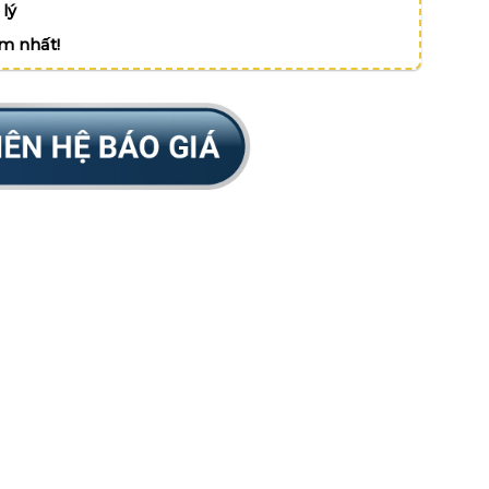
lý
ệm nhất!