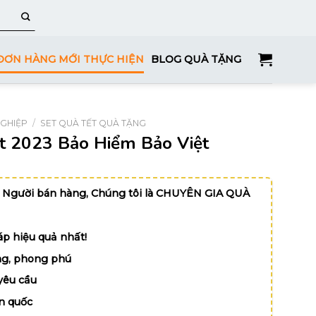
ĐƠN HÀNG MỚI THỰC HIỆN
BLOG QUÀ TẶNG
NGHIỆP
/
SET QUÀ TẾT QUÀ TẶNG
ết 2023 Bảo Hiểm Bảo Việt
 Người bán hàng, Chúng tôi là CHUYÊN GIA QUÀ
p hiệu quả nhất!
g, phong phú
yêu cầu
n quốc