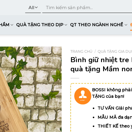
Tìm
kiếm:
PHẨM
QUÀ TẶNG THEO DỊP
QT THEO NGÀNH NGHỀ
TRANG CHỦ
/
QUÀ TẶNG GIA D
Bình giữ nhiệt tre
quà tặng Mầm non
BOSSI không phải
TẶNG của bạn!
TƯ VẤN Giải phá
MẪU MÃ đa dạn
THIẾT KẾ theo 