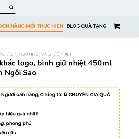
ĐƠN HÀNG MỚI THỰC HIỆN
BLOG QUÀ TẶNG
ỤNG
/
BÌNH GIỮ NHIỆT VÀ LY GIỮ NHIỆT
 khắc logo, bình giữ nhiệt 450ml
 Ngôi Sao
 Người bán hàng, Chúng tôi là CHUYÊN GIA QUÀ
p hiệu quả nhất!
g, phong phú
yêu cầu