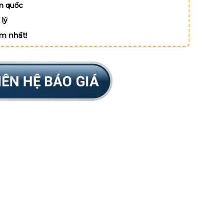
n quốc
lý
ệm nhất!