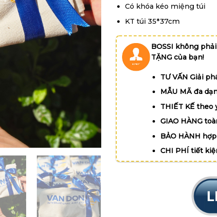
Có khóa kéo miệng túi
KT túi 35*37cm
BOSSI không phải
TẶNG của bạn!
TƯ VẤN Giải phá
MẪU MÃ đa dạn
THIẾT KẾ theo 
GIAO HÀNG toà
BẢO HÀNH hợp 
CHI PHÍ tiết ki