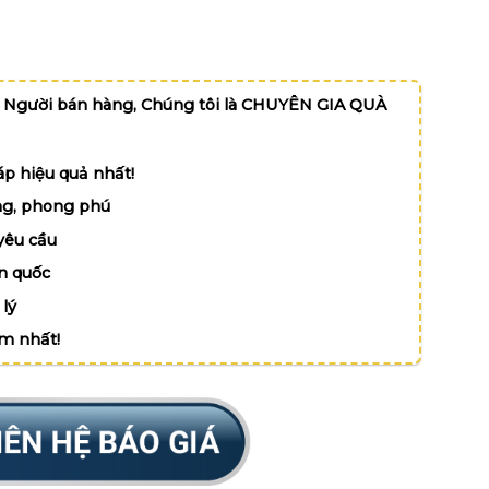
 Người bán hàng, Chúng tôi là CHUYÊN GIA QUÀ
p hiệu quả nhất!
g, phong phú
yêu cầu
n quốc
lý
ệm nhất!