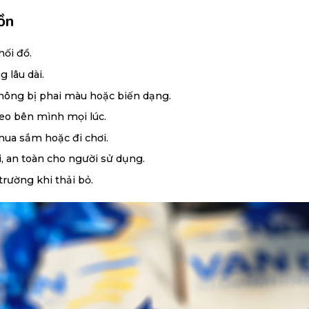
ồn
hối đồ.
 lâu dài.
không bị phai màu hoặc biến dạng.
eo bên mình mọi lúc.
 mua sắm hoặc đi chơi.
i, an toàn cho người sử dụng.
trường khi thải bỏ.