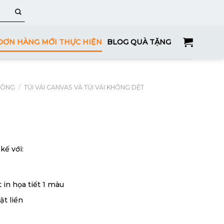
ĐƠN HÀNG MỚI THỰC HIỆN
BLOG QUÀ TẶNG
HÔNG
/
TÚI VẢI CANVAS VÀ TÚI VẢI KHÔNG DỆT
kế với:
 in họa tiết 1 màu
t liền