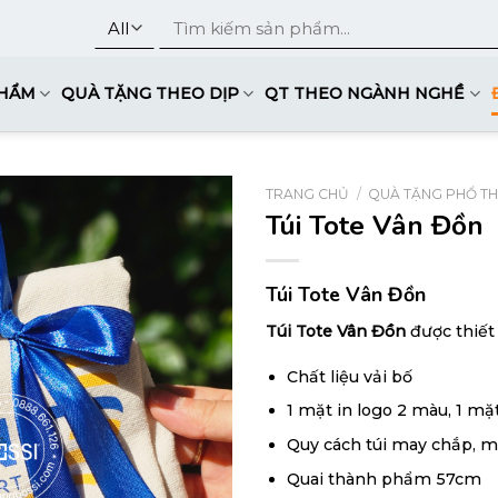
Tìm
kiếm:
PHẨM
QUÀ TẶNG THEO DỊP
QT THEO NGÀNH NGHỀ
TRANG CHỦ
/
QUÀ TẶNG PHỔ T
Túi Tote Vân Đồn
Túi Tote Vân Đồn
Túi Tote Vân Đồn
được thiết 
Chất liệu vải bố
1 mặt in logo 2 màu, 1 mặt
Quy cách túi may chắp, mặ
Quai thành phẩm 57cm