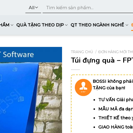
Tìm
kiếm:
PHẨM
QUÀ TẶNG THEO DỊP
QT THEO NGÀNH NGHỀ
TRANG CHỦ
/
ĐƠN HÀNG MỚI TH
Túi đựng quà – F
BOSSI không phải
TẶNG của bạn!
TƯ VẤN Giải phá
MẪU MÃ đa dạn
THIẾT KẾ theo 
GIAO HÀNG toà