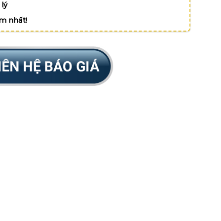
lý
ệm nhất!