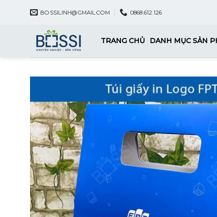
Skip
BOSSILINH@GMAIL.COM
0868.612.126
to
content
TRANG CHỦ
DANH MỤC SẢN 