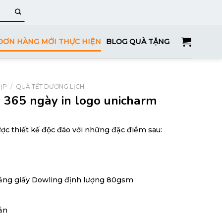
ĐƠN HÀNG MỚI THỰC HIỆN
BLOG QUÀ TẶNG
ỊP
/
QUÀ TẾT DƯƠNG LỊCH
h 365 ngày in logo unicharm
ợc thiết kế độc đáo với những đặc điểm sau:
bằng giấy Dowling định lượng 80gsm
ắn