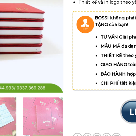
Thiết kế và in logo theo y
BOSSI không phải
TẶNG của bạn!
TƯ VẤN Giải phá
MẪU MÃ đa dạn
THIẾT KẾ theo 
GIAO HÀNG toà
BẢO HÀNH hợp 
CHI PHÍ tiết ki