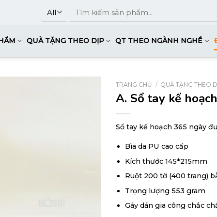
Tìm
kiếm:
PHẨM
QUÀ TẶNG THEO DỊP
QT THEO NGÀNH NGHỀ
TRANG CHỦ
/
QUÀ TẶNG THEO D
A. Sổ tay kế hoạc
Sổ tay kế hoạch 365 ngày đư
Bìa da PU cao cấp
Kích thước 145*215mm
Ruột 200 tờ (400 trang) 
Trọng lượng 553 gram
Gáy dán gia công chắc ch