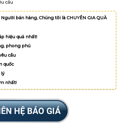
êu cầu
 Người bán hàng, Chúng tôi là CHUYÊN GIA QUÀ
p hiệu quả nhất!
g, phong phú
yêu cầu
n quốc
lý
ệm nhất!