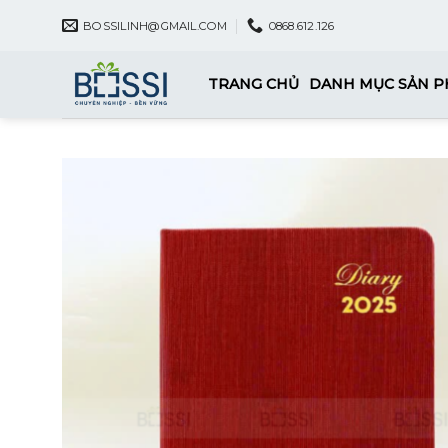
Skip
BOSSILINH@GMAIL.COM
0868.612.126
to
content
TRANG CHỦ
DANH MỤC SẢN 