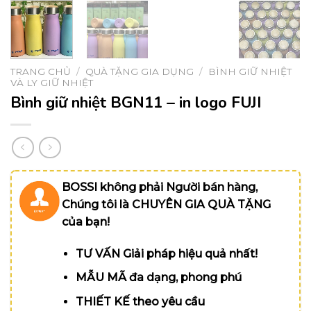
TRANG CHỦ
/
QUÀ TẶNG GIA DỤNG
/
BÌNH GIỮ NHIỆT
VÀ LY GIỮ NHIỆT
Bình giữ nhiệt BGN11 – in logo FUJI
BOSSI không phải Người bán hàng,
Chúng tôi là CHUYÊN GIA QUÀ TẶNG
của bạn!
TƯ VẤN Giải pháp hiệu quả nhất!
MẪU MÃ đa dạng, phong phú
THIẾT KẾ theo yêu cầu