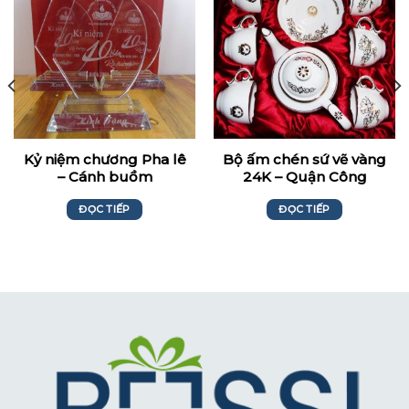
Kỷ niệm chương Pha lê
Bộ ấm chén sứ vẽ vàng
– Cánh buồm
24K – Quận Công
ĐỌC TIẾP
ĐỌC TIẾP