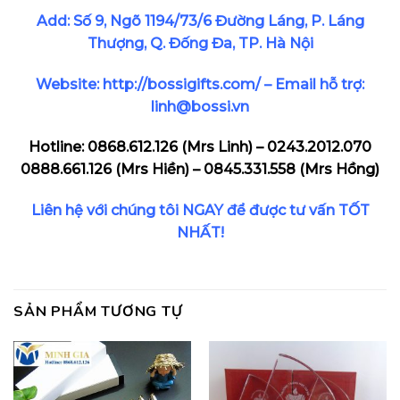
Add: Số 9, Ngõ 1194/73/6 Đường Láng, P. Láng
Thượng, Q. Đống Đa, TP. Hà Nội
Website:
http://bossigifts.com/
– Email hỗ trợ:
linh@bossi.vn
Hotline:
0868.612.126
(Mrs Linh) – 0243.2012.070
0888.661.126
(Mrs Hiền) –
0845.331.558
(Mrs Hồng)
Liên hệ với chúng tôi NGAY để được tư vấn TỐT
NHẤT!
SẢN PHẨM TƯƠNG TỰ