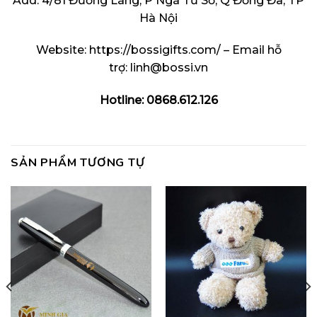
Add: 4/81 Đường Láng, P Ngã Tư Sở, Q Đống Đa, TP
Hà Nội
Website:
https://bossigifts.com/
– Email hỗ
trợ:
linh@bossi.vn
Hotline: 0868.612.126
SẢN PHẨM TƯƠNG TỰ