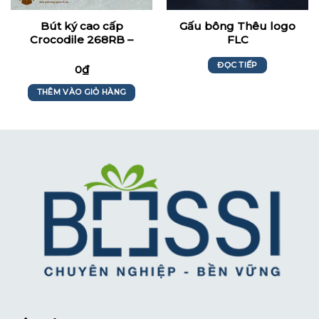
Bút ký cao cấp
Gấu bông Thêu logo
Crocodile 268RB –
FLC
Maritimebank
ĐỌC TIẾP
0
₫
THÊM VÀO GIỎ HÀNG