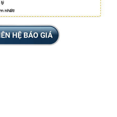
lý
ệm nhất!