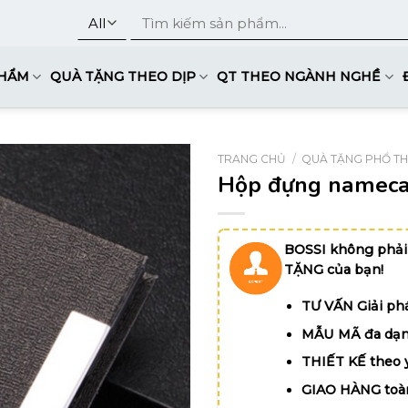
Tìm
kiếm:
PHẨM
QUÀ TẶNG THEO DỊP
QT THEO NGÀNH NGHỀ
TRANG CHỦ
/
QUÀ TẶNG PHỔ T
Hộp đựng nameca
BOSSI không phải
TẶNG của bạn!
TƯ VẤN Giải phá
MẪU MÃ đa dạn
THIẾT KẾ theo 
GIAO HÀNG toà