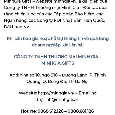
MinhGia Gifts – website minhgia.vn, là đại diện của
Công ty TNHH Thương mại Minh Gia – Đối tác quà
tặng chiến lược của các Tập đoàn Bảo hiểm, các
Ngân hàng, các Công ty FDI Nhật Bản, Hàn Quốc,
Đài Loan, v.v…
Khi cần báo giá hoặc hỗ trợ thông tin về quà tặng
doanh nghiệp, xin liên hệ:
CÔNG TY TNHH THƯƠNG MẠI MINH GIA –
MINHGIA GIFTS
Add: Nhà số 10, ngõ 218 – Đường Láng, P. Thịnh
Quang, Q. Đống Đa, TP Hà Nội
Website:
http://minhgia.vn/
– Email hỗ
trợ:
linh@minhgia.vn
Hotline: 0868.612.126 – 0888.661.126