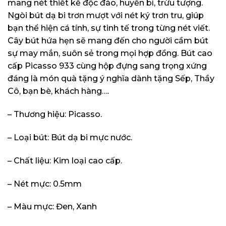
mang nét thiết kế độc đáo, huyền bí, trừu tượng.
Ngòi bút dạ bi trơn mượt với nét ký trơn tru, giúp
bạn thể hiện cá tính, sự tinh tế trong từng nét viết.
Cây bút hứa hẹn sẽ mang đến cho người cầm bút
sự may mắn, suôn sẻ trong mọi hợp đồng. Bút cao
cấp Picasso 933 cùng hộp đựng sang trọng xứng
đáng là món quà tặng ý nghĩa dành tặng Sếp, Thầy
Cô, bạn bè, khách hàng….
– Thương hiệu: Picasso.
– Loại bút: Bút dạ bi mực nước.
– Chất liệu: Kim loại cao cấp.
– Nét mực: 0.5mm
– Màu mực: Đen, Xanh