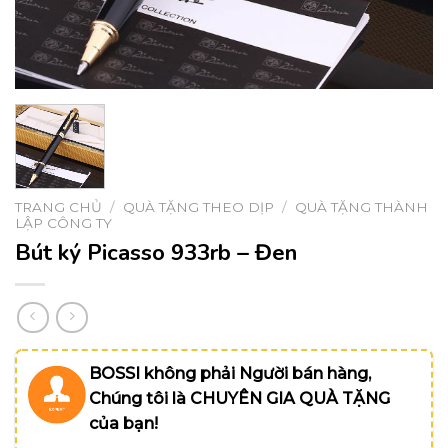
TRANG CHỦ
/
QUÀ TẶNG THEO DỊP
/
QUÀ TẶNG THÀNH
LẬP CÔNG TY
Bút ký Picasso 933rb – Đen
BOSSI không phải Người bán hàng,
Chúng tôi là CHUYÊN GIA QUÀ TẶNG
của bạn!