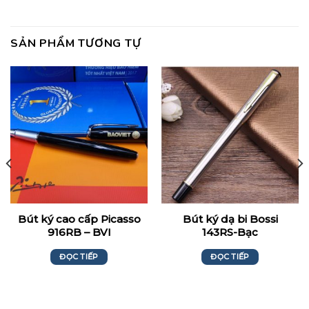
SẢN PHẨM TƯƠNG TỰ
Bút ký cao cấp Picasso
Bút ký dạ bi Bossi
916RB – BVI
143RS-Bạc
ĐỌC TIẾP
ĐỌC TIẾP