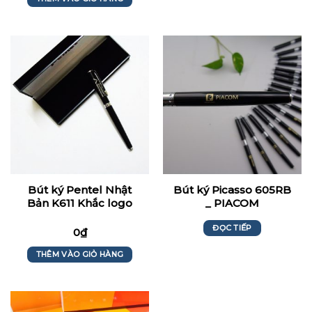
Bút ký Pentel Nhật
Bút ký Picasso 605RB
Bản K611 Khắc logo
_ PIACOM
Summit
ĐỌC TIẾP
0
₫
THÊM VÀO GIỎ HÀNG