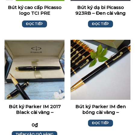
Bút ký cao cấp Picasso
Bút ký dạ bi Picasso
logo TCI PRE
923RB – Đen cài vàng
ĐỌC TIẾP
ĐỌC TIẾP
Bút ký Parker IM 2017
Bút ký Parker IM đen
Black cài vàng –
bóng cài vàng –
Phonenix Garden
Vietinbank
ĐỌC TIẾP
0
₫
THÊM VÀO GIỎ HÀNG