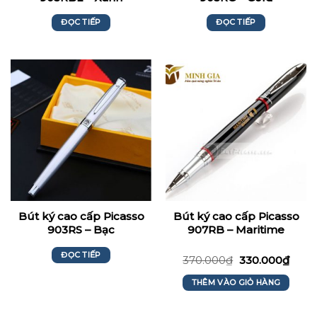
ĐỌC TIẾP
ĐỌC TIẾP
Bút ký cao cấp Picasso
Bút ký cao cấp Picasso
903RS – Bạc
907RB – Maritime
Bank
ĐỌC TIẾP
370.000
₫
330.000
₫
THÊM VÀO GIỎ HÀNG