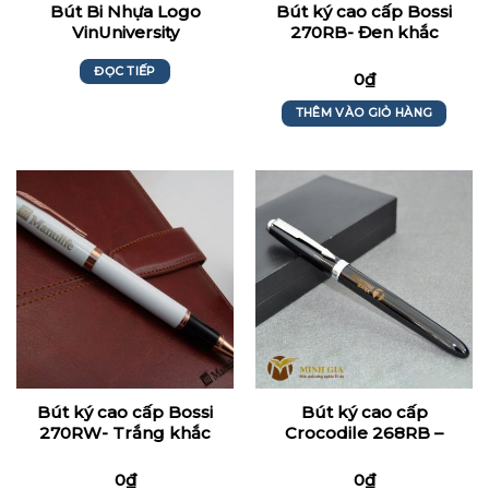
Bút Bi Nhựa Logo
Bút ký cao cấp Bossi
VinUniversity
270RB- Đen khắc
Logo_Manulife
ĐỌC TIẾP
0
₫
THÊM VÀO GIỎ HÀNG
Bút ký cao cấp Bossi
Bút ký cao cấp
270RW- Trắng khắc
Crocodile 268RB –
Logo_Bùi Quốc
Maritimebank
Phương Manulife
0
₫
0
₫