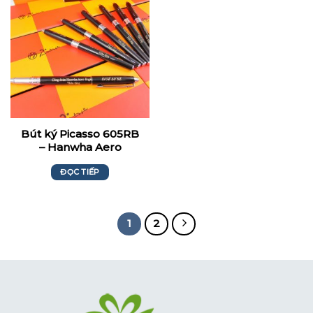
Bút ký Picasso 605RB
– Hanwha Aero
Engines
ĐỌC TIẾP
1
2