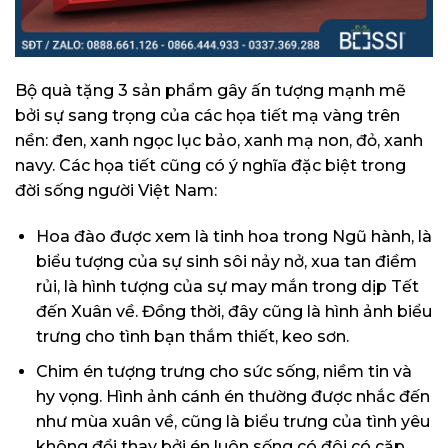
Bộ quà tặng 3 sản phẩm gây ấn tượng mạnh mẽ
bởi sự sang trọng của các họa tiết mạ vàng trên
nền: đen, xanh ngọc lục bảo, xanh mạ non, đỏ, xanh
navy. Các họa tiết cũng có ý nghĩa đặc biệt trong
đời sống người Việt Nam:
Hoa đào được xem là tinh hoa trong Ngũ hành, là
biểu tượng của sự sinh sôi nảy nở, xua tan điềm
rủi, là hình tượng của sự may mắn trong dịp Tết
đến Xuân về. Đồng thời, đây cũng là hình ảnh biểu
trưng cho tình bạn thắm thiết, keo sơn.
Chim én tượng trưng cho sức sống, niềm tin và
hy vọng. Hình ảnh cánh én thường được nhắc đến
như mùa xuân về, cũng là biểu trưng của tình yêu
không đổi thay bởi én luôn sống có đôi có cặp.