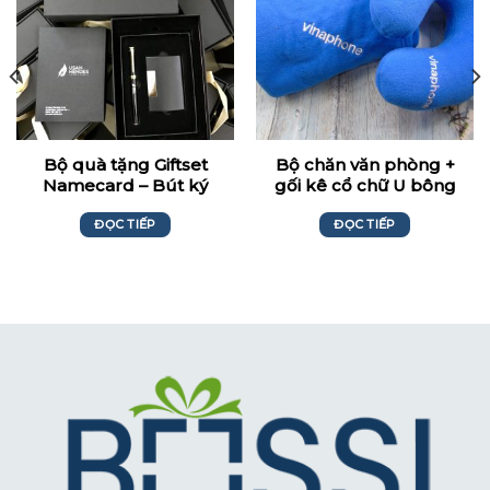
Bộ quà tặng Giftset
Bộ chăn văn phòng +
Namecard – Bút ký
gối kê cổ chữ U bông
Usan Mendes
PP Thêu Logo –
ĐỌC TIẾP
ĐỌC TIẾP
Vinaphone