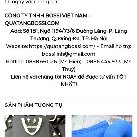
hệ ngay với chúng tôi:
CÔNG TY TNHH BOSSI VIỆT NAM –
QUATANGBOSSI.COM
Add: Số 1B1, Ngõ 1194/73/6 Đường Láng, P. Láng
Thượng, Q. Đống Đa, TP. Hà Nội
Website: https://quatangbossi.com/ – Email hỗ trợ:
bossilinh@gmail.com
Hotline: 0888.661.126 (Ms Hiền) – 0886.444.933 (Ms
Thuý)
Liên hệ với chúng tôi NGAY để được tư vấn TỐT
NHẤT!
SẢN PHẨM TƯƠNG TỰ