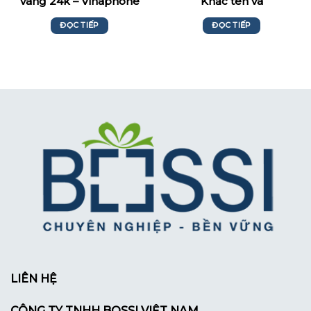
vàng 24k – Vinaphone
Khắc tên và
Logo_Biomedic
ĐỌC TIẾP
ĐỌC TIẾP
LIÊN HỆ
CÔNG TY TNHH BOSSI VIỆT NAM