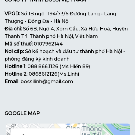
VPGD:
Số 1B ngõ 1194/73/6 Đường Láng - Láng
Thượng - Đống Đa - Hà Nội
Địa chỉ:
Số 6B, Ngõ 4, Xóm Cầu, Xã Hữu Hoà, Huyện
Thanh Trì, Thành phố Hà Nội, Việt Nam
Mã số thuế:
0107962144
Nơi cấp:
Sở kế hoạch và đầu tư thành phố Hà Nội -
phòng đăng ký kinh doanh
Hotline 1
: 088.866.1126 (Ms Hiền 89)
Hotline 2
: 0868612126(Ms.Linh)
Email
: bossilinh@gmail.com
GOOGLE MAP