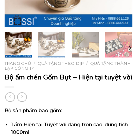
TRANG CHỦ
/
QUÀ TẶNG THEO DỊP
/
QUÀ TẶNG THÀNH
LẬP CÔNG TY
Bộ ấm chén Gốm Bụt – Hiện tại tuyệt vời
Bộ sản phẩm bao gồm:
1 ấm Hiện tại Tuyệt vời dáng tròn cao, dung tích
1000ml