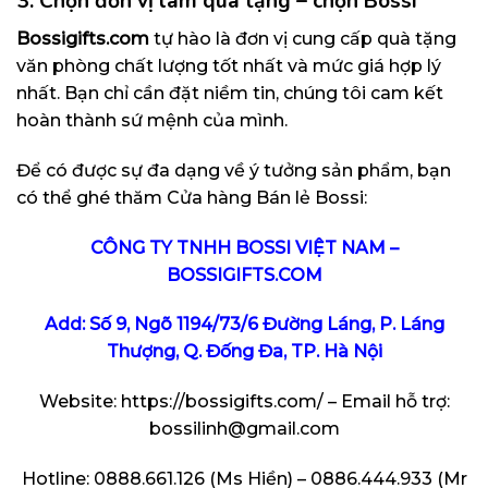
3. Chọn đơn vị làm quà tặng – chọn Bossi
Bossigifts.com
tự hào là đơn vị cung cấp quà tặng
văn phòng chất lượng tốt nhất và mức giá hợp lý
nhất. Bạn chỉ cần đặt niềm tin, chúng tôi cam kết
hoàn thành sứ mệnh của mình.
Để có được sự đa dạng về ý tưởng sản phẩm, bạn
có thể ghé thăm Cửa hàng Bán lẻ Bossi:
CÔNG TY TNHH BOSSI VIỆT NAM –
BOSSIGIFTS.COM
Add: Số 9, Ngõ 1194/73/6 Đường Láng, P. Láng
Thượng, Q. Đống Đa, TP. Hà Nội
Website:
https://bossigifts.com/
– Email hỗ trợ:
bossilinh@gmail.com
Hotline: 0888.661.126 (Ms Hiền) – 0886.444.933 (Mr