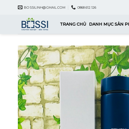
Skip
BOSSILINH@GMAIL.COM
0868.612.126
to
content
TRANG CHỦ
DANH MỤC SẢN 