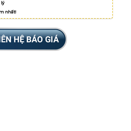
lý
ệm nhất!