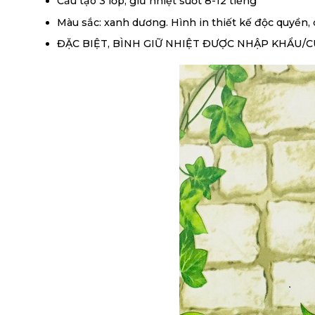
Cấu tạo 3 lớp, giữ nhiệt suốt 8-12 tiếng
Màu sắc: xanh dương. Hình in thiết kế độc quyền, 
ĐẶC BIỆT, BÌNH GIỮ NHIỆT ĐƯỢC NHẬP KHẨU/C