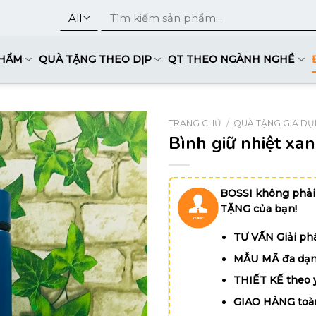
Tìm
kiếm:
PHẨM
QUÀ TẶNG THEO DỊP
QT THEO NGÀNH NGHỀ
TRANG CHỦ
/
QUÀ TẶNG GIA D
Bình giữ nhiệt xa
BOSSI không phải
TẶNG của bạn!
TƯ VẤN Giải phá
MẪU MÃ đa dạn
THIẾT KẾ theo 
GIAO HÀNG toà