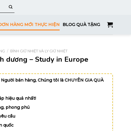
ĐƠN HÀNG MỚI THỰC HIỆN
BLOG QUÀ TẶNG
ỤNG
/
BÌNH GIỮ NHIỆT VÀ LY GIỮ NHIỆT
nh dương – Study in Europe
 Người bán hàng, Chúng tôi là CHUYÊN GIA QUÀ
p hiệu quả nhất!
g, phong phú
yêu cầu
n quốc