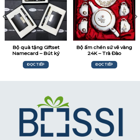
Bộ quà tặng Giftset
Bộ ấm chén sứ vẽ vàng
Namecard – Bút ký
24K – Trà Đào
Toshiba Carrier
ĐỌC TIẾP
ĐỌC TIẾP