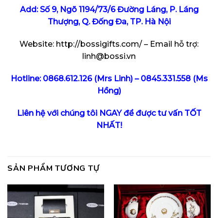
Add: Số 9, Ngõ 1194/73/6 Đường Láng, P. Láng
Thượng, Q. Đống Đa, TP. Hà Nội
Website:
http://bossigifts.com/
– Email hỗ trợ:
linh@bossi.vn
Hotline:
0868.612.126
(Mrs Linh) –
0845.331.558
(Ms
Hồng)
Liên hệ với chúng tôi NGAY để được tư vấn TỐT
NHẤT!
SẢN PHẨM TƯƠNG TỰ