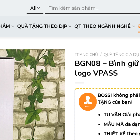
Tìm
kiếm:
PHẨM
QUÀ TẶNG THEO DỊP
QT THEO NGÀNH NGHỀ
TRANG CHỦ
/
QUÀ TẶNG GIA D
BGN08 – Bình giữ 
logo VPASS
BOSSI không phải
TẶNG của bạn!
TƯ VẤN Giải phá
MẪU MÃ đa dạn
THIẾT KẾ theo 