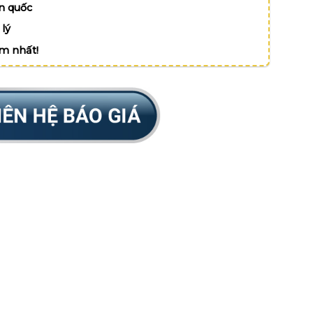
n quốc
lý
ệm nhất!