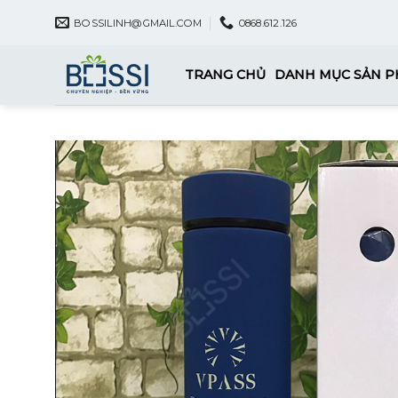
Skip
BOSSILINH@GMAIL.COM
0868.612.126
to
content
TRANG CHỦ
DANH MỤC SẢN 