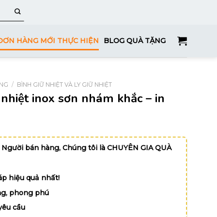
ĐƠN HÀNG MỚI THỰC HIỆN
BLOG QUÀ TẶNG
ỤNG
/
BÌNH GIỮ NHIỆT VÀ LY GIỮ NHIỆT
nhiệt inox sơn nhám khắc – in
 Người bán hàng, Chúng tôi là CHUYÊN GIA QUÀ
p hiệu quả nhất!
g, phong phú
yêu cầu