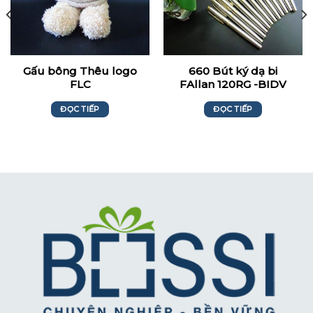
Gấu bông Thêu logo
660 Bút ký dạ bi
FLC
FAllan 120RG -BIDV
ĐỌC TIẾP
ĐỌC TIẾP