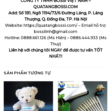
CÔNG TY TNHH BOSSI VIỆT NAM –
QUATANGBOSSI.COM
Add: Số 1B1, Ngõ 1194/73/6 Đường Láng, P. Láng
Thượng, Q. Đống Đa, TP. Hà Nội
Website: https://quatangbossi.com/ – Email hỗ trợ:
bossilinh@gmail.com
Hotline: 0888.661.126 (Ms Hiền) – 0886.444.933 (Ms
Thuý)
Liên hệ với chúng tôi NGAY để được tư vấn TỐT
NHẤT!
SẢN PHẨM TƯƠNG TỰ