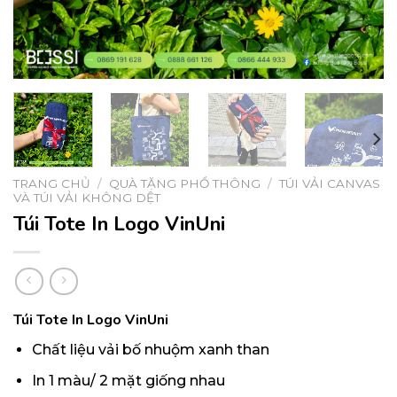
TRANG CHỦ
/
QUÀ TẶNG PHỔ THÔNG
/
TÚI VẢI CANVAS
VÀ TÚI VẢI KHÔNG DỆT
Túi Tote In Logo VinUni
Túi Tote In Logo VinUni
Chất liệu vải bố nhuộm xanh than
In 1 màu/ 2 mặt giống nhau