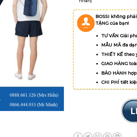
nhân)
BOSSI không phải
TẶNG của bạn!
TƯ VẤN Giải phá
MẪU MÃ đa dạn
THIẾT KẾ theo 
GIAO HÀNG toà
BẢO HÀNH hợp 
CHI PHÍ tiết ki