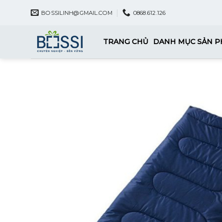
Skip
BOSSILINH@GMAIL.COM
0868.612.126
to
content
TRANG CHỦ
DANH MỤC SẢN 