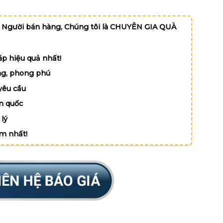
 Người bán hàng, Chúng tôi là CHUYÊN GIA QUÀ
p hiệu quả nhất!
g, phong phú
yêu cầu
n quốc
lý
ệm nhất!