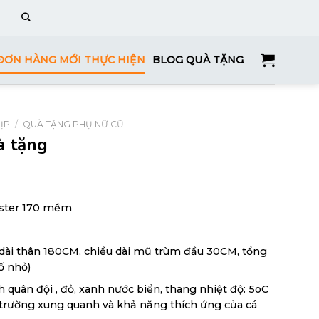
ĐƠN HÀNG MỚI THỰC HIỆN
BLOG QUÀ TẶNG
ỊP
/
QUÀ TẶNG PHỤ NỮ CŨ
à tặng
yester 170 mềm
 dài thân 180CM, chiều dài mũ trùm đầu 30CM, tổng
ố nhỏ)
quân đội , đỏ, xanh nước biển, thang nhiệt độ: 5oC
 trường xung quanh và khả năng thích ứng của cá