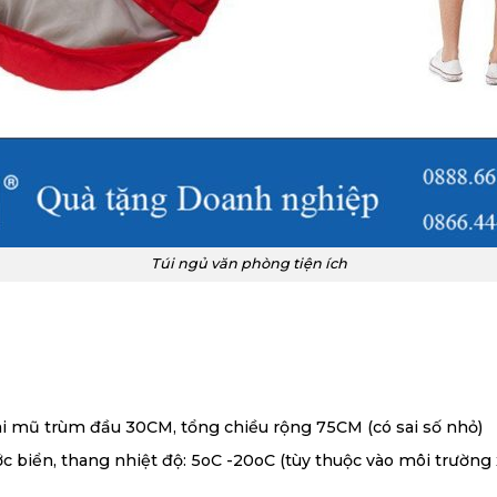
Túi ngủ văn phòng tiện ích
ài mũ trùm đầu 30CM, tổng chiều rộng 75CM (có sai số nhỏ)
c biển, thang nhiệt độ: 5oC -20oC (tùy thuộc vào môi trường