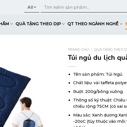
Tìm
kiếm:
PHẨM
QUÀ TẶNG THEO DỊP
QT THEO NGÀNH NGHỀ
TRANG CHỦ
/
QUÀ TẶNG THEO D
Túi ngủ du lịch qu
Tên sản phẩm: Túi Ngủ
Chất liệu: vải taffeta pol
Ruột: 200g/bông vuông
Thông số kỹ thuật: Chiều
chiều rộng 75CM (có sai s
Màu sắc: Xanh dương Xanh 
-20oC (tùy thuộc vào môi