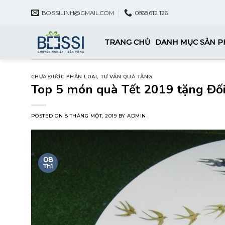
Skip
BOSSILINH@GMAIL.COM
0868.612.126
to
content
TRANG CHỦ
DANH MỤC SẢN 
CHƯA ĐƯỢC PHÂN LOẠI
,
TƯ VẤN QUÀ TẶNG
Top 5 món quà Tết 2019 tặng Đối
POSTED ON
8 THÁNG MỘT, 2019
BY
ADMIN
08
Th1