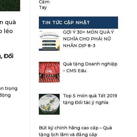
ón quà
TIN TỨC CẬP NHẬT
o léo
GỢI Ý 30+ MÓN QUÀ Ý
NGHĨA CHO PHÁI NỮ
NHÂN DỊP 8-3
, Đối
Quà tặng Doanh nghiệp
– CMS Edu
an trọng
 động
Top 5 món quà Tết 2019
tặng Đối tác ý nghĩa
Bút ký chính hãng cao cấp – Quà
tặng lịch lãm và đẳng cấp