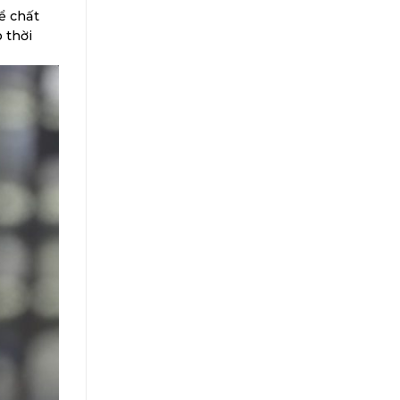
ể chất
 thời