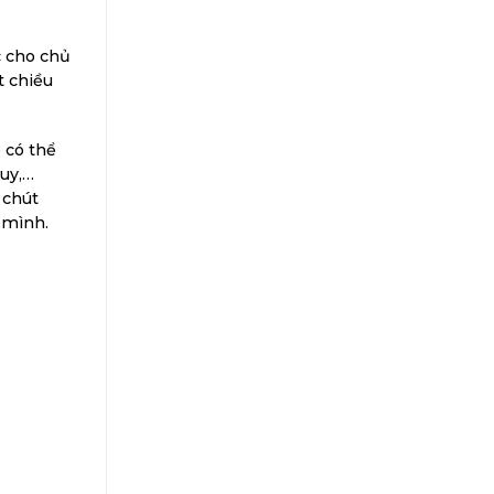
c cho chủ
t chiều
 có thể
quy,…
 chút
 mình.