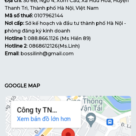
Địa chỉ:
Số 6B, Ngõ 4, Xóm Cầu, Xã Hữu Hoà, Huyện
Thanh Trì, Thành phố Hà Nội, Việt Nam
Mã số thuế:
0107962144
Nơi cấp:
Sở kế hoạch và đầu tư thành phố Hà Nội -
phòng đăng ký kinh doanh
Hotline 1
: 088.866.1126 (Ms Hiền 89)
Hotline 2
: 0868612126(Ms.Linh)
Email
: bossilinh@gmail.com
GOOGLE MAP