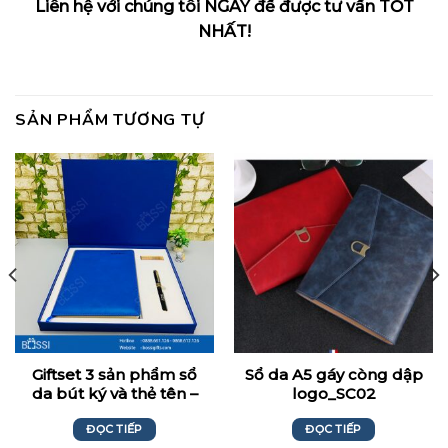
Liên hệ với chúng tôi NGAY để được tư vấn TỐT
NHẤT!
SẢN PHẨM TƯƠNG TỰ
Giftset 3 sản phẩm sổ
Sổ da A5 gáy còng dập
da bút ký và thẻ tên –
logo_SC02
Quà tặng Vuihoc.vn
ĐỌC TIẾP
ĐỌC TIẾP