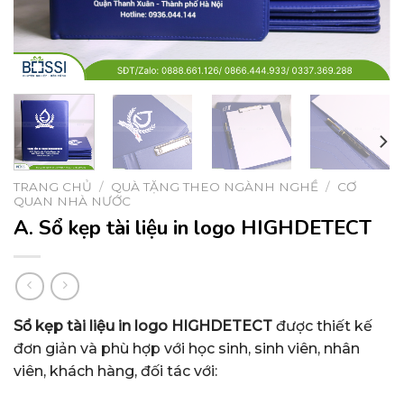
TRANG CHỦ
/
QUÀ TẶNG THEO NGÀNH NGHỀ
/
CƠ
QUAN NHÀ NƯỚC
A. Sổ kẹp tài liệu in logo HIGHDETECT
Sổ kẹp tài liệu in logo HIGHDETECT
được thiết kế
đơn giản và phù hợp với học sinh, sinh viên, nhân
viên, khách hàng, đối tác với: