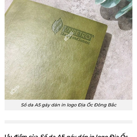
Sổ da A5 gáy dán in logo Địa Ốc Đông Bắc