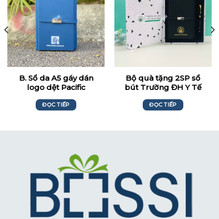
B. Sổ da A5 gáy dán
Bộ quà tặng 2SP sổ
logo dệt Pacific
bút Trường ĐH Y Tế
Công Cộng
ĐỌC TIẾP
ĐỌC TIẾP