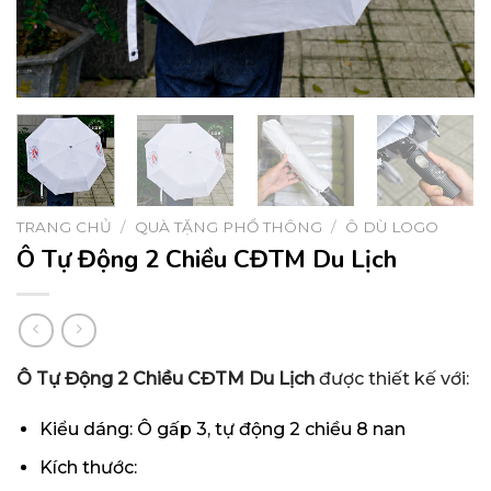
TRANG CHỦ
/
QUÀ TẶNG PHỔ THÔNG
/
Ô DÙ LOGO
Ô Tự Động 2 Chiều CĐTM Du Lịch
Ô Tự Động 2 Chiều CĐTM Du Lịch
được thiết kế với:
Kiểu dáng: Ô gấp 3, tự động 2 chiều 8 nan
Kích thước: