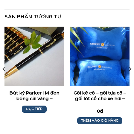
SẢN PHẨM TƯƠNG TỰ
Bút ký Parker IM đen
Gối kê cổ – gối tựa cố –
bóng cài vàng –
gối lót cổ cho xe hơi –
Vietinbank
xe ô tô hình khúc
ĐỌC TIẾP
xương
0
₫
THÊM VÀO GIỎ HÀNG