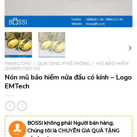
TRANG CHỦ
/
QUÀ TẶNG PHỔ THÔNG
/
MŨ BẢO HIỂM
QUẢNG CÁO CŨ
Nón mũ bảo hiểm nửa đầu có kính – Logo
EMTech
BOSSI không phải Người bán hàng,
Chúng tôi là CHUYÊN GIA QUÀ TẶNG