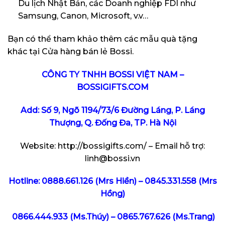
Du lịch Nhật Bản, các Doanh nghiệp FDI như
Samsung, Canon, Microsoft, v.v…
Bạn có thể tham khảo thêm các mẫu quà tặng
khác tại
Cửa hàng bán lẻ Bossi
.
CÔNG TY TNHH BOSSI VIỆT NAM –
BOSSIGIFTS.COM
Add: Số 9, Ngõ 1194/73/6 Đường Láng, P. Láng
Thượng, Q. Đống Đa, TP. Hà Nội
Website:
http://bossigifts.com/
– Email hỗ trợ:
linh@bossi.vn
Hotline:
0888.661.126
(Mrs Hiền) –
0845.331.558
(Mrs
Hồng)
0866.444.933 (Ms.Thúy) – 0865.767.626 (Ms.Trang)