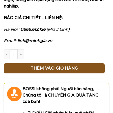
nghiệp.
BÁO GIÁ CHI TIẾT – LIÊN HỆ:
Hà Nội :
0868.612.126
(Mrs J Linh)
Email:
linh@minhgia.vn
Mũ thêu Logo doanh nghiệp_Hội TW Người Cao Tuổi Việt 
THÊM VÀO GIỎ HÀNG
BOSSI không phải Người bán hàng,
Chúng tôi là CHUYÊN GIA QUÀ TẶNG
của bạn!