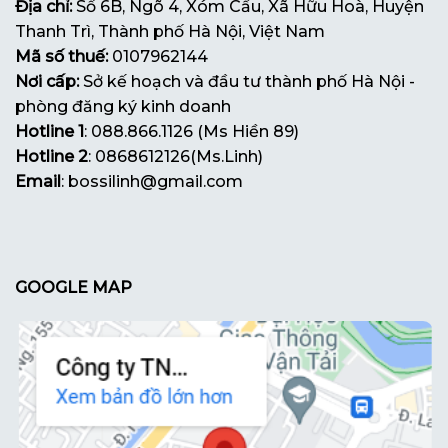
Địa chỉ:
Số 6B, Ngõ 4, Xóm Cầu, Xã Hữu Hoà, Huyện
Thanh Trì, Thành phố Hà Nội, Việt Nam
Mã số thuế:
0107962144
Nơi cấp:
Sở kế hoạch và đầu tư thành phố Hà Nội -
phòng đăng ký kinh doanh
Hotline 1
: 088.866.1126 (Ms Hiền 89)
Hotline 2
: 0868612126(Ms.Linh)
Email
: bossilinh@gmail.com
GOOGLE MAP