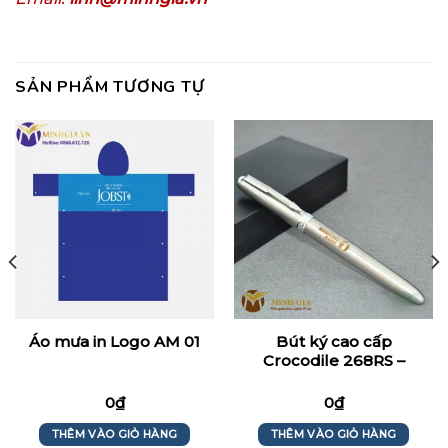
SẢN PHẨM TƯƠNG TỰ
Bút ký cao cấp
Áo mưa in Logo AM 01
Crocodile 268RS –
Maritimebank
0
₫
0
₫
THÊM VÀO GIỎ HÀNG
THÊM VÀO GIỎ HÀNG