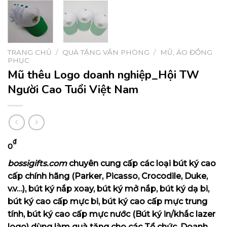
TRANG CHỦ
/
QUÀ TẶNG VĂN PHÒNG
/
MŨ, ÁO ĐỒNG
PHỤC
Mũ thêu Logo doanh nghiệp_Hội TW
Người Cao Tuổi Việt Nam
₫
0
bossigifts.com
chuyên cung cấp các loại bút ký cao
cấp chính hãng (Parker, Picasso, Crocodile, Duke,
v.v…), bút ký nắp xoay, bút ký mở nắp, bút ký dạ bi,
bút ký cao cấp mực bi, bút ký cao cấp mực trung
tính, bút ký cao cấp mực nước (Bút ký in/khắc lazer
logo) dùng làm quà tặng cho các Tổ chức, Doanh