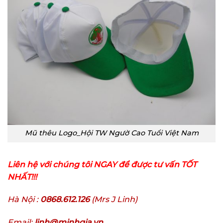
Mũ thêu Logo_Hội TW Ngườ Cao Tuổi Việt Nam
Liên hệ với chúng tôi NGAY để được tư vấn TỐT
NHẤT!!!
Hà Nội :
0868.612.126
(Mrs J Linh)
Email:
linh@minhgia.vn