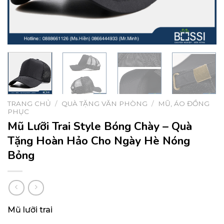
TRANG CHỦ
/
QUÀ TẶNG VĂN PHÒNG
/
MŨ, ÁO ĐỒNG
PHỤC
Mũ Lưỡi Trai Style Bóng Chày – Quà
Tặng Hoàn Hảo Cho Ngày Hè Nóng
Bỏng
Mũ lưỡi trai