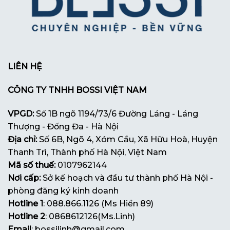
LIÊN HỆ
CÔNG TY TNHH BOSSI VIỆT NAM
VPGD:
Số 1B ngõ 1194/73/6 Đường Láng - Láng
Thượng - Đống Đa - Hà Nội
Địa chỉ:
Số 6B, Ngõ 4, Xóm Cầu, Xã Hữu Hoà, Huyện
Thanh Trì, Thành phố Hà Nội, Việt Nam
Mã số thuế:
0107962144
Nơi cấp:
Sở kế hoạch và đầu tư thành phố Hà Nội -
phòng đăng ký kinh doanh
Hotline 1
: 088.866.1126 (Ms Hiền 89)
Hotline 2
: 0868612126(Ms.Linh)
Email
: bossilinh@gmail.com