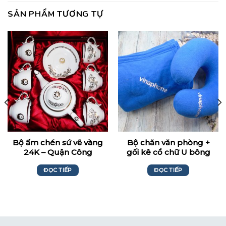
SẢN PHẨM TƯƠNG TỰ
Bộ ấm chén sứ vẽ vàng
Bộ chăn văn phòng +
24K – Quận Công
gối kê cổ chữ U bông
PP Thêu Logo –
ĐỌC TIẾP
ĐỌC TIẾP
Vinaphone