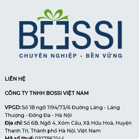
LIÊN HỆ
CÔNG TY TNHH BOSSI VIỆT NAM
VPGD:
Số 1B ngõ 1194/73/6 Đường Láng - Láng
Thượng - Đống Đa - Hà Nội
Địa chỉ:
Số 6B, Ngõ 4, Xóm Cầu, Xã Hữu Hoà, Huyện
Thanh Trì, Thành phố Hà Nội, Việt Nam
Mã số thuế:
0107962144