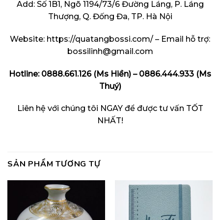
Add: Số 1B1, Ngõ 1194/73/6 Đường Láng, P. Láng
Thượng, Q. Đống Đa, TP. Hà Nội
Website: https://quatangbossi.com/ – Email hỗ trợ:
bossilinh@gmail.com
Hotline: 0888.661.126 (Ms Hiền) – 0886.444.933 (Ms
Thuý)
Liên hệ với chúng tôi NGAY để được tư vấn TỐT
NHẤT!
SẢN PHẨM TƯƠNG TỰ