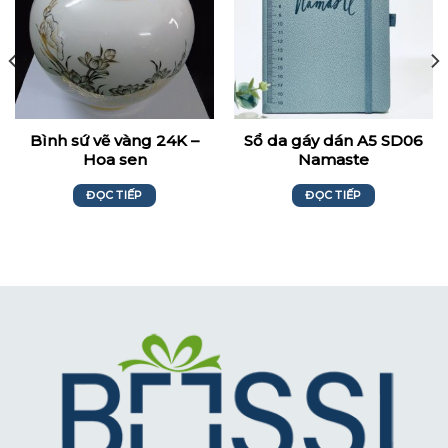
Bình sứ vẽ vàng 24K –
Sổ da gáy dán A5 SD06
Hoa sen
Namaste
ĐỌC TIẾP
ĐỌC TIẾP