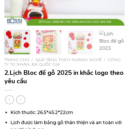
TRANG CHỦ
/
QUÀ TẶNG THEO NGÀNH NGHỀ
/
CÔNG
TY TƯ NHÂN, ĐA QUỐC GIA
2.Lịch Bloc đế gỗ 2025 in khắc logo theo
yêu cầu
Kích thước: 26.5*45.2*22cm
Lịch được làm bằng gỗ thân thiện và an toàn với