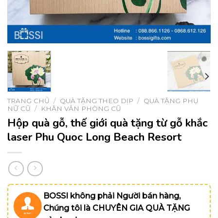
TRANG CHỦ
/
QUÀ TẶNG THEO DỊP
/
QUÀ TẶNG PHỤ
NỮ CŨ
/
KHĂN VĂN PHÒNG CŨ
Hộp quà gỗ, thế giới quà tặng từ gỗ khắc
laser Phu Quoc Long Beach Resort
BOSSI không phải Người bán hàng,
Chúng tôi là CHUYÊN GIA QUÀ TẶNG