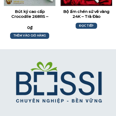
Bút ký cao cấp
Bộ ấm chén sứ vẽ vàng
Crocodile 268RS –
24K – Trà Đào
Maritimebank
ĐỌC TIẾP
0
₫
THÊM VÀO GIỎ HÀNG