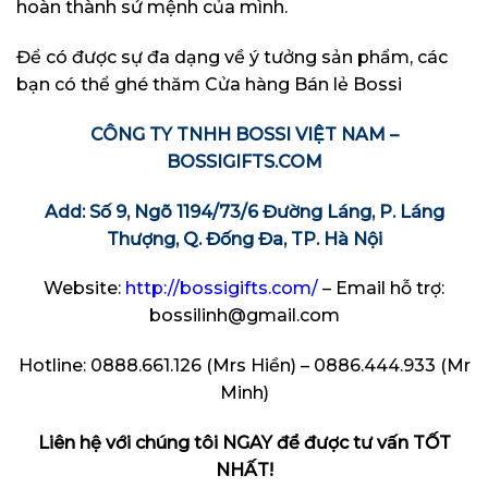
hoàn thành sứ mệnh của mình.
Để có được sự đa dạng về ý tưởng sản phẩm, các
bạn có thể ghé thăm
Cửa hàng Bán lẻ Bossi
CÔNG TY TNHH BOSSI VIỆT NAM –
BOSSIGIFTS.COM
Add: Số 9, Ngõ 1194/73/6 Đường Láng, P. Láng
Thượng, Q. Đống Đa, TP. Hà Nội
Website:
http://bossigifts.com/
– Email hỗ trợ:
bossilinh@gmail.com
Hotline: 0888.661.126 (Mrs Hiền) – 0886.444.933 (Mr
Minh)
Liên hệ với chúng tôi NGAY để được tư vấn TỐT
NHẤT!