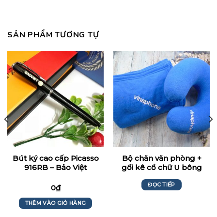
SẢN PHẨM TƯƠNG TỰ
Bút ký cao cấp Picasso
Bộ chăn văn phòng +
916RB – Bảo Việt
gối kê cổ chữ U bông
PP Thêu Logo –
ĐỌC TIẾP
Vinaphone
0
₫
THÊM VÀO GIỎ HÀNG