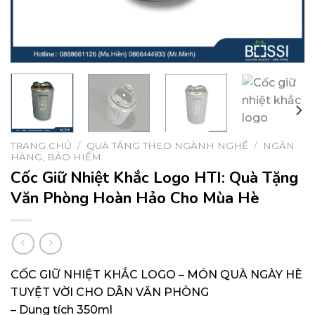
TRANG CHỦ
/
QUÀ TẶNG THEO NGÀNH NGHỀ
/
NGÂN
HÀNG, BẢO HIỂM
Cốc Giữ Nhiệt Khắc Logo HTI: Quà Tặng
Văn Phòng Hoàn Hảo Cho Mùa Hè
CỐC GIỮ NHIỆT KHẮC LOGO – MÓN QUÀ NGÀY HÈ
TUYỆT VỜI CHO DÂN VĂN PHÒNG
– Dung tích 350ml