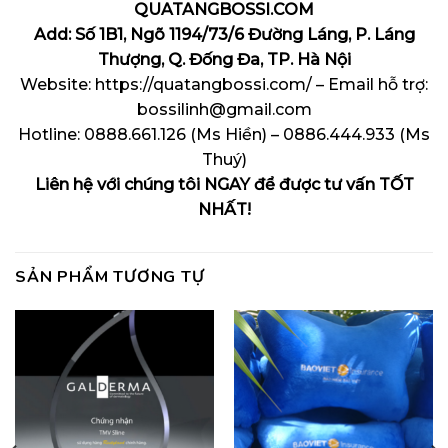
QUATANGBOSSI.COM
Add: Số 1B1, Ngõ 1194/73/6 Đường Láng, P. Láng
Thượng, Q. Đống Đa, TP. Hà Nội
Website: https://quatangbossi.com/ – Email hỗ trợ:
bossilinh@gmail.com
Hotline: 0888.661.126 (Ms Hiền) – 0886.444.933 (Ms
Thuý)
Liên hệ với chúng tôi NGAY để được tư vấn TỐT
NHẤT!
SẢN PHẨM TƯƠNG TỰ