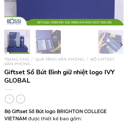
TRANG CHỦ
/
QUÀ TẶNG VĂN PHÒNG
/
BỘ GIFTSET
VĂN PHÒNG
Giftset Sổ Bút Bình giữ nhiệt logo IVY
GLOBAL
Bộ Giftset Sổ Bút logo BRIGHTON COLLEGE
VIETNAM
được thiết kế bao gồm: