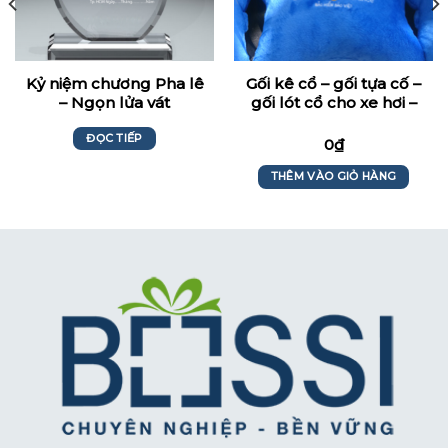
Kỷ niệm chương Pha lê
Gối kê cổ – gối tựa cố –
– Ngọn lửa vát
gối lót cổ cho xe hơi –
xe ô tô hình khúc
ĐỌC TIẾP
xương
0
₫
THÊM VÀO GIỎ HÀNG